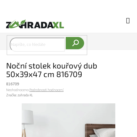
Přejít na obsah
Náku
Hledat
Noční stolek kouřový dub
50x39x47 cm 816709
816709
Průměrné hodnocení produktu je 0,0 z 5 hvězdiček.
Neohodnoceno
Podrobnosti hodnocení
Značka:
zahrada-XL