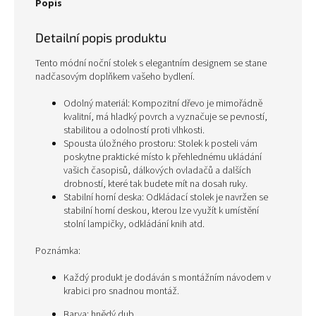
Popis
Detailní popis produktu
Tento módní noční stolek s elegantním designem se stane
nadčasovým doplňkem vašeho bydlení.
Odolný materiál: Kompozitní dřevo je mimořádně
kvalitní, má hladký povrch a vyznačuje se pevností,
stabilitou a odolností proti vlhkosti.
Spousta úložného prostoru: Stolek k posteli vám
poskytne praktické místo k přehlednému ukládání
vašich časopisů, dálkových ovladačů a dalších
drobností, které tak budete mít na dosah ruky.
Stabilní horní deska: Odkládací stolek je navržen se
stabilní horní deskou, kterou lze využít k umístění
stolní lampičky, odkládání knih atd.
Poznámka:
Každý produkt je dodáván s montážním návodem v
krabici pro snadnou montáž.
Barva: hnědý dub