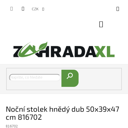
Přejít na obsah
CZK
Nákupní koš
Hledat
Noční stolek hnědý dub 50x39x47
cm 816702
816702