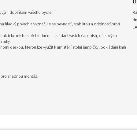
D
sovým doplňkem vašeho bydlení.
Ka
H
á hladký povrch a vyznačuje se pevností, stabilitou a odolností proti
E
praktické místo k přehlednému ukládání vašich časopisů, dálkových
h ruky.
 horní deskou, kterou lze využít k umístění stolní lampičky, odkládání knih
i pro snadnou montáž.