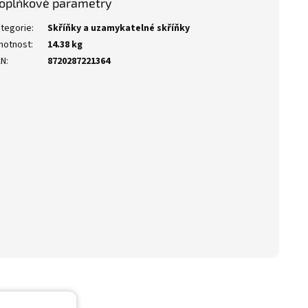
oplňkové parametry
tegorie
:
Skříňky a uzamykatelné skříňky
motnost
:
14.38 kg
AN
:
8720287221364