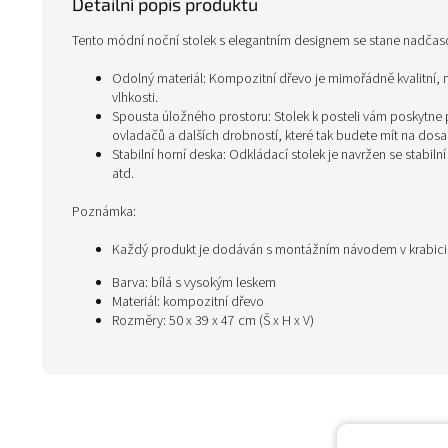
Detailní popis produktu
Tento módní noční stolek s elegantním designem se stane nadča
Odolný materiál: Kompozitní dřevo je mimořádně kvalitní, m
vlhkosti.
Spousta úložného prostoru: Stolek k posteli vám poskytne 
ovladačů a dalších drobností, které tak budete mít na dosa
Stabilní horní deska: Odkládací stolek je navržen se stabilní
atd.
Poznámka:
Každý produkt je dodáván s montážním návodem v krabic
Barva: bílá s vysokým leskem
Materiál: kompozitní dřevo
Rozměry: 50 x 39 x 47 cm (Š x H x V)