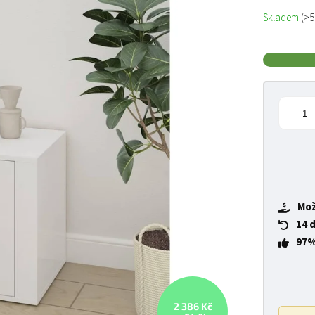
Měrná cena
Skladem
(>5
Mož
14 
97%
2 386 Kč