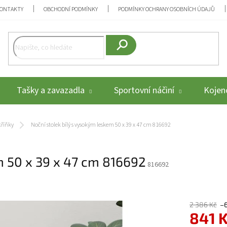
ONTAKTY
OBCHODNÍ PODMÍNKY
PODMÍNKY OCHRANY OSOBNÍCH ÚDAJŮ
Hledat
Tašky a zavazadla
Sportovní náčiní
Kojenc
kříňky
Noční stolek bílý s vysokým leskem 50 x 39 x 47 cm 816692
m 50 x 39 x 47 cm 816692
816692
2 386 Kč
–
841 