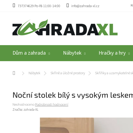
Přejít na obsah
K
737374629 Po-Pá 11:00-14:00
info@zahrada-xl.cz
Dům a zahrada
Nábytek
Hračky a hry
Domů
Nábytek
Skříně a úložné prostory
Skříňky a uzamykatelné s
Noční stolek bílý s vysokým leske
Průměrné hodnocení produktu je 0,0 z 5 hvězdiček.
Neohodnoceno
Podrobnosti hodnocení
Značka:
zahrada-XL