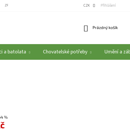
ZPĚTNÝ ODBĚR VYSLOUŽILÝCH ELEKTROZAŘÍZENÍ / BATERIÍ
CZK
REKLAMACE A VRÁCEN
Přihlášení
Nákupní košík
Prázdný košík
i a batolata
Chovatelské potřeby
Umění a zá
64 %
Kč