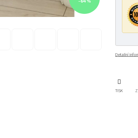
–64 %
Detailní inf
TISK
Z