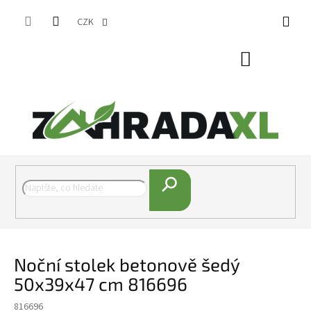
Přejít na obsah
CZK
Nákupní koš
Hledat
Noční stolek betonově šedý
50x39x47 cm 816696
816696