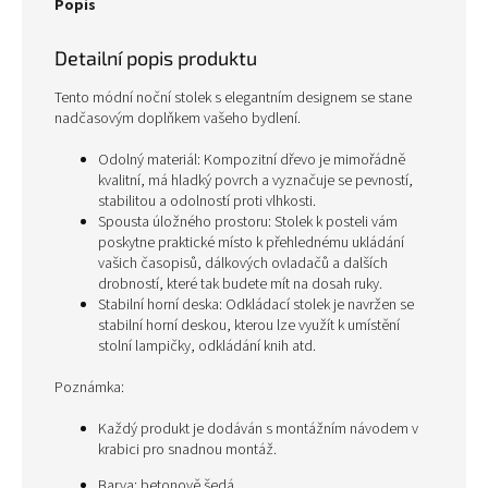
Popis
Detailní popis produktu
Tento módní noční stolek s elegantním designem se stane
nadčasovým doplňkem vašeho bydlení.
Odolný materiál: Kompozitní dřevo je mimořádně
kvalitní, má hladký povrch a vyznačuje se pevností,
stabilitou a odolností proti vlhkosti.
Spousta úložného prostoru: Stolek k posteli vám
poskytne praktické místo k přehlednému ukládání
vašich časopisů, dálkových ovladačů a dalších
drobností, které tak budete mít na dosah ruky.
Stabilní horní deska: Odkládací stolek je navržen se
stabilní horní deskou, kterou lze využít k umístění
stolní lampičky, odkládání knih atd.
Poznámka:
Každý produkt je dodáván s montážním návodem v
krabici pro snadnou montáž.
Barva: betonově šedá