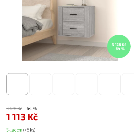
3 128 Kč
–64 %
3 128 Kč
–64 %
1 113 Kč
Měrná cena:
Skladem
(>5 ks)