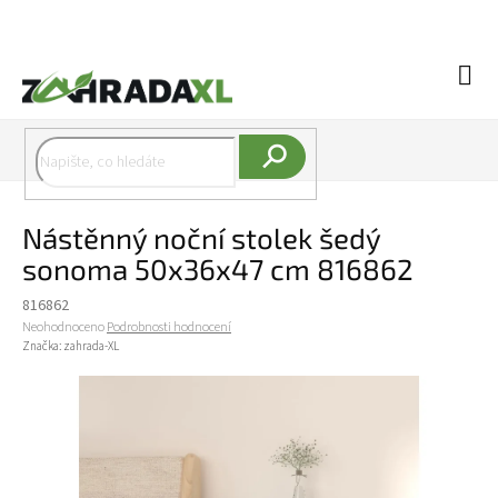
Přejít na obsah
Náku
Hledat
Nástěnný noční stolek šedý
sonoma 50x36x47 cm 816862
816862
Průměrné hodnocení produktu je 0,0 z 5 hvězdiček.
Neohodnoceno
Podrobnosti hodnocení
Značka:
zahrada-XL