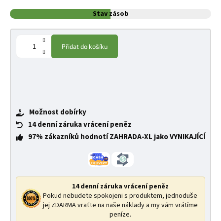
Stav zásob
Přidat do košíku
Možnost dobírky
14 denní záruka vrácení peněz
97% zákazníků hodnotí ZAHRADA-XL jako VYNIKAJÍCÍ
14 denní záruka vrácení peněz
Pokud nebudete spokojeni s produktem, jednoduše
jej ZDARMA vraťte na naše náklady a my vám vrátíme
peníze.