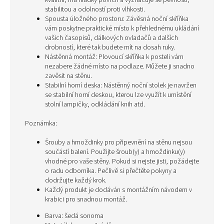
kvalitní, má hladký povrch a vyznačuje se pevností,
stabilitou a odolností proti vlhkosti.
Spousta úložného prostoru: Závěsná noční skříňka
vám poskytne praktické místo k přehlednému ukládání
vašich časopisů, dálkových ovladačů a dalších
drobností, které tak budete mít na dosah ruky.
Nástěnná montáž: Plovoucí skříňka k posteli vám
nezabere žádné místo na podlaze. Můžete ji snadno
zavěsit na stěnu.
Stabilní horní deska: Nástěnný noční stolek je navržen
se stabilní horní deskou, kterou lze využít k umístění
stolní lampičky, odkládání knih atd.
Poznámka:
Šrouby a hmoždinky pro připevnění na stěnu nejsou
součástí balení. Použijte šroub(y) a hmoždinku(y)
vhodné pro vaše stěny. Pokud si nejste jisti, požádejte
o radu odborníka. Pečlivě si přečtěte pokyny a
dodržujte každý krok.
Každý produkt je dodáván s montážním návodem v
krabici pro snadnou montáž.
Barva: šedá sonoma