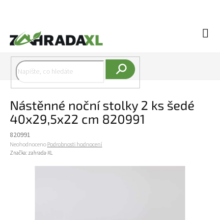
Přejít na obsah
Náku
Hledat
Nástěnné noční stolky 2 ks šedé
40x29,5x22 cm 820991
820991
Průměrné hodnocení produktu je 0,0 z 5 hvězdiček.
Neohodnoceno
Podrobnosti hodnocení
Značka:
zahrada-XL