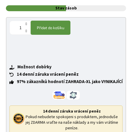
Stav zásob
Přidat do košíku
Možnost dobírky
14 denní záruka vrácení peněz
97% zákazníků hodnotí ZAHRADA-XL jako VYNIKAJÍCÍ
14 denní záruka vrácení peněz
Pokud nebudete spokojeni s produktem, jednoduše
jej ZDARMA vraťte na naše náklady a my vám vrátíme
peníze.