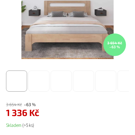
3 654 Kč
–63 %
3 654 Kč
–63 %
1 336 Kč
Měrná cena:
Skladem
(>5 ks)