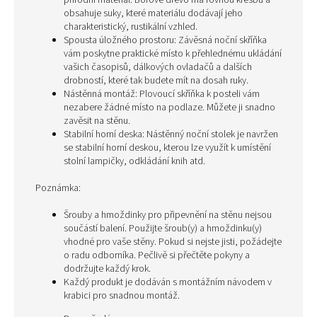
přírodní materiál. Borové dřevo má rovnou kresbu a
obsahuje suky, které materiálu dodávají jeho
charakteristický, rustikální vzhled.
Spousta úložného prostoru: Závěsná noční skříňka
vám poskytne praktické místo k přehlednému ukládání
vašich časopisů, dálkových ovladačů a dalších
drobností, které tak budete mít na dosah ruky.
Nástěnná montáž: Plovoucí skříňka k posteli vám
nezabere žádné místo na podlaze. Můžete ji snadno
zavěsit na stěnu.
Stabilní horní deska: Nástěnný noční stolek je navržen
se stabilní horní deskou, kterou lze využít k umístění
stolní lampičky, odkládání knih atd.
Poznámka:
Šrouby a hmoždinky pro připevnění na stěnu nejsou
součástí balení. Použijte šroub(y) a hmoždinku(y)
vhodné pro vaše stěny. Pokud si nejste jisti, požádejte
o radu odborníka. Pečlivě si přečtěte pokyny a
dodržujte každý krok.
Každý produkt je dodáván s montážním návodem v
krabici pro snadnou montáž.