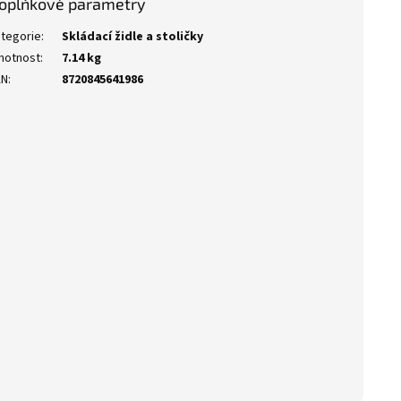
oplňkové parametry
tegorie
:
Skládací židle a stoličky
motnost
:
7.14 kg
AN
:
8720845641986