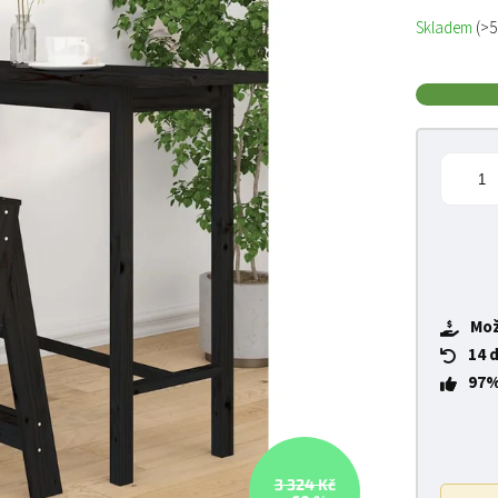
Měrná cena
Skladem
(>5
Mož
14 
97%
3 324 Kč