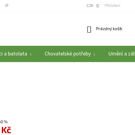
ZPĚTNÝ ODBĚR VYSLOUŽILÝCH ELEKTROZAŘÍZENÍ / BATERIÍ
CZK
REKLAMACE A VRÁCEN
Přihlášení
Nákupní košík
Prázdný košík
i a batolata
Chovatelské potřeby
Umění a zá
60 %
 Kč