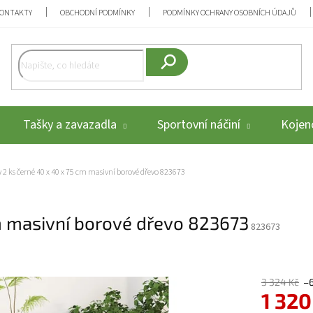
ONTAKTY
OBCHODNÍ PODMÍNKY
PODMÍNKY OCHRANY OSOBNÍCH ÚDAJŮ
Hledat
Tašky a zavazadla
Sportovní náčiní
Kojenc
y 2 ks černé 40 x 40 x 75 cm masivní borové dřevo 823673
cm masivní borové dřevo 823673
823673
3 324 Kč
–
1 320