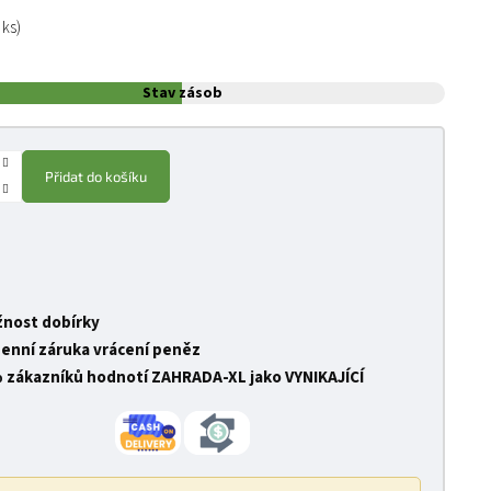
:
 ks)
Stav zásob
Přidat do košíku
nost dobírky
denní záruka vrácení peněz
 zákazníků hodnotí ZAHRADA-XL jako VYNIKAJÍCÍ