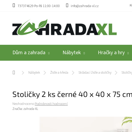
Přejít na obsah
K
737374629 Po-Pá 11:00-14:00
info@zahrada-xl.cz
Dům a zahrada
Nábytek
Hračky a hry
Domů
Nábytek
Židle a křesla
Skládací židle a stoličky
Stoličk
Stoličky 2 ks černé 40 x 40 x 75 
Průměrné hodnocení produktu je 0,0 z 5 hvězdiček.
Neohodnoceno
Podrobnosti hodnocení
Značka:
zahrada-XL