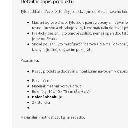
Detailní popis produktu
Tyto rustikální dřevěné stoličky jsou skvělým doplňkem vašeho inter
Masivní borové dřevo: Tyto židle jsou vyrobeny z masivního
rovnou kresbu a obsahuje suky, které materiálu dodávají jeho
Praktický design: Tyto barové stoličky nemají opěradlo, t
je nepoužíváte.
Široké použití: Tyto multifunkční barové židle mají dokonalý
kuchyni, jídelně, obývacím pokoji atd.
Poznámka:
Každý produkt je dodáván s montážním návodem v krabic
Barva: černá
Materiál: masivní borové dřevo
Rozměry: 40 x 40 x 75 cm (Š x H x V)
Balení obsahuje
2 x stolička
Maximální hmotnost 110 kg na sedadlo.