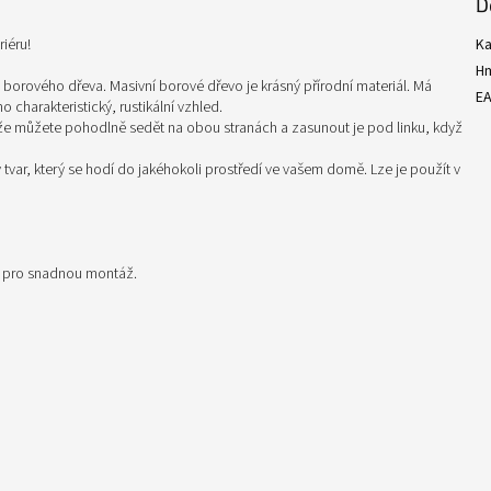
D
iéru!
Ka
H
 borového dřeva. Masivní borové dřevo je krásný přírodní materiál. Má
E
 charakteristický, rustikální vzhled.
akže můžete pohodlně sedět na obou stranách a zasunout je pod linku, když
 tvar, který se hodí do jakéhokoli prostředí ve vašem domě. Lze je použít v
i pro snadnou montáž.