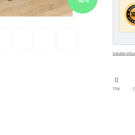
–60 %
Detailní inf
TISK
Z