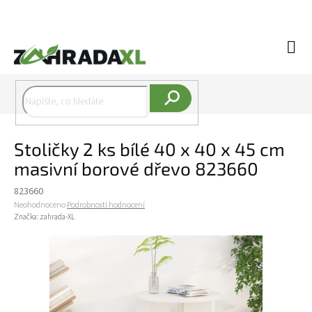
Přejít na obsah
Náku
Hledat
Stoličky 2 ks bílé 40 x 40 x 45 cm
masivní borové dřevo 823660
823660
Průměrné hodnocení produktu je 0,0 z 5 hvězdiček.
Neohodnoceno
Podrobnosti hodnocení
Značka:
zahrada-XL