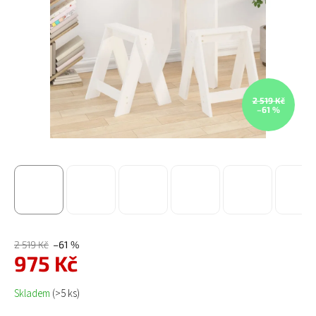
2 519 Kč
–61 %
2 519 Kč
–61 %
975 Kč
Měrná cena:
Skladem
(>5 ks)