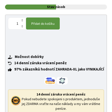
Stav zásob
Přidat do košíku
Možnost dobírky
14 denní záruka vrácení peněz
97% zákazníků hodnotí ZAHRADA-XL jako VYNIKAJÍCÍ
14 denní záruka vrácení peněz
Pokud nebudete spokojeni s produktem, jednoduše
jej ZDARMA vraťte na naše náklady a my vám vrátíme
peníze.