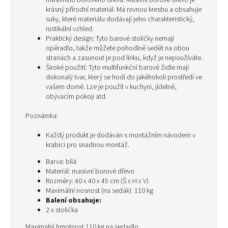
masivního borového dřeva. Masivní borové dřevo je
krásný přírodní materiál. Má rovnou kresbu a obsahuje
suky, které materiálu dodávají jeho charakteristický,
rustikální vzhled.
Praktický design: Tyto barové stoličky nemají
opěradlo, takže můžete pohodlně sedět na obou
stranách a zasunout je pod linku, když je nepoužíváte.
Široké použití: Tyto multifunkční barové židle mají
dokonalý tvar, který se hodí do jakéhokoli prostředí ve
vašem domě. Lze je použít v kuchyni, jídelně,
obývacím pokoji atd.
Poznámka:
Každý produkt je dodáván s montážním návodem v
krabici pro snadnou montáž.
Barva: bílá
Materiál: masivní borové dřevo
Rozměry: 40 x 40 x 45 cm (Š x H x V)
Maximální nosnost (na sedák): 110 kg
Balení obsahuje:
2 x stolička
Maximální hmotnost 110 kg na sedadlo.