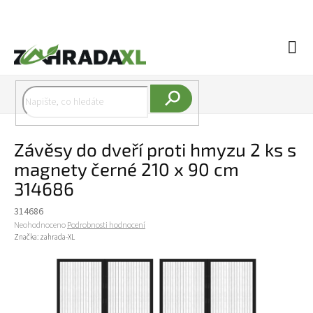
Přejít na obsah
Náku
Hledat
Závěsy do dveří proti hmyzu 2 ks s
magnety černé 210 x 90 cm
314686
314686
Průměrné hodnocení produktu je 0,0 z 5 hvězdiček.
Neohodnoceno
Podrobnosti hodnocení
Značka:
zahrada-XL