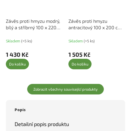
Závěs proti hmyzu modrý,
Závěs proti hmyzu
bílý a stříbrný 100 x 220
antracitový 100 x 200 cm
cm Chenille 284275
žinylka 377381
Skladem
(>5 ks)
Skladem
(>5 ks)
1 430 Kč
1 505 Kč
Do košíku
Do košíku
Zobrazit všechny související produkty
Popis
Detailní popis produktu