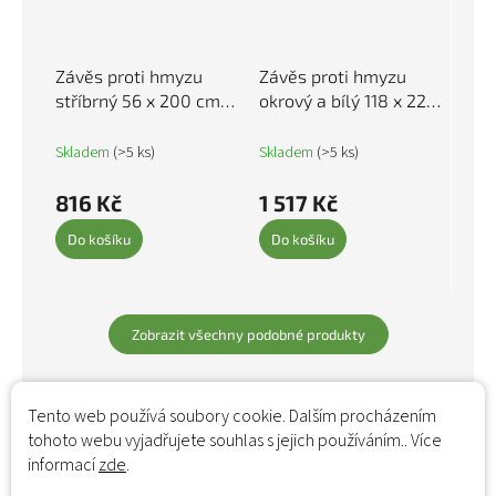
Závěs proti hmyzu
Závěs proti hmyzu
stříbrný 56 x 200 cm
okrový a bílý 118 x 220
Chenille 315138
cm žinylka 4004891
Skladem
(>5 ks)
Skladem
(>5 ks)
816 Kč
1 517 Kč
Do košíku
Do košíku
Zobrazit všechny podobné produkty
Tento web používá soubory cookie. Dalším procházením
tohoto webu vyjadřujete souhlas s jejich používáním.. Více
informací
zde
.