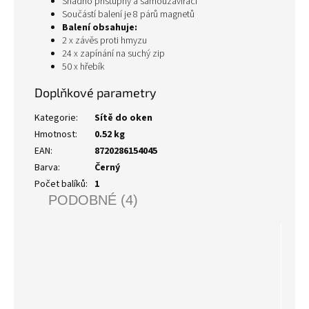
Snadno přístupný a samouzavírací
Součástí balení je 8 párů magnetů
Balení obsahuje:
2 x závěs proti hmyzu
24 x zapínání na suchý zip
50 x hřebík
Doplňkové parametry
Kategorie
:
Sítě do oken
Hmotnost
:
0.52 kg
EAN
:
8720286154045
Barva
:
Černý
Počet balíků
:
1
PODOBNÉ (4)