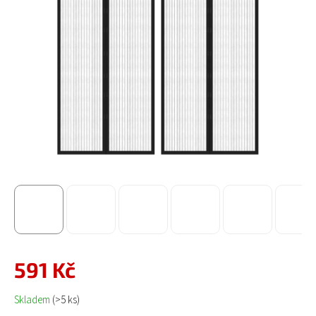
591 Kč
Měrná cena:
Skladem
(>5 ks)