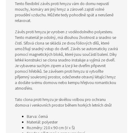
Tento flexibilní závěs proti hmyzu vám do domu nepustí
mouchy, komáry ani jiný hmyz a zároveň zajistí volné
proudění vzduchu. Můžete tedy pohodlně spát a nerušeně
relaxovat.
Závěs proti hmyzu je vyroben z voděodolného polyesteru.
Tento materiál je odolný, má dlouhou životnost a snadno se
čistí. Síťová clona se skládá ze dvou fóliových dílů, které
umožňují snadný vstup do dveří. Závěs se automaticky zavírá
pomocí magnetických bloků, které jsou součástí balení. Díky
lehké konstrukci se clona snadno instaluje a vyjímá ze dveří.
Je vybavena suchým zipem a lze ji ke dveřím připevnit
pomocí hřebíků. Se závěsem proti hmyzu si vytvoříte
příjemný soukromý prostor, odeženete otravný létající hmyz
a dodáte svému domovu nebo kempu hřejivou romantickou
atmosféru.
Tato clona proti hmyzu je skvělou volbou pro ochranu
domova i venkovních prostor během horkých letních dnů!
Barva: černá
Materiál: polyester
Rozměry: 210 x 90 cm (V x Š)