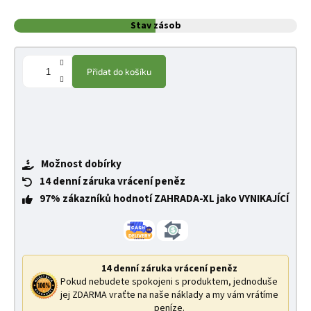
Stav zásob
Přidat do košíku
Možnost dobírky
14 denní záruka vrácení peněz
97% zákazníků hodnotí ZAHRADA-XL jako VYNIKAJÍCÍ
14 denní záruka vrácení peněz
Pokud nebudete spokojeni s produktem, jednoduše
jej ZDARMA vraťte na naše náklady a my vám vrátíme
peníze.