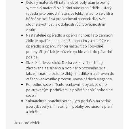
Odolný materiál: PE ratan neboli polyratan je pevný
syntetický materiál s nízkými nároky na údržbu, který
vypadá jako přírodní ratan. Je lehký, snadno se čistí a
běžně se používá pro venkovní nábytek díky své
dlouhé životnosti a odolnosti vůči povětrnostním
vlivům.
Nastavitelné opěradlo a opěrka nohou: Tato zahradní
židle je opatřena rukojetí. Zatáhnutím za ni můžete
opěradlo a opěrku nohou nastavit do libovolné
polohy. Stejně tak je můžete rychle vrátit do původní
pozice.
Skleněná deska stolu: Deska venkovního stolu je
zhotovena ze silného a odolného tvrzeného skla,
takže ji snadno očistíte vlhkým hadříkem a zároveň do
vašeho venkovního prostoru vnese nádech elegance.
Pohodlné sezení: Tento venkovní nábytek se silně
polstrovanými poduškami a polštáři nabízí pohodlné
sezení.
Snímatelný a pratelný potah: Tyto podušky na sedák
jsou vybaveny snímatelnými potahy pro snadné praní
a údržbu.
Je dobré vědět: