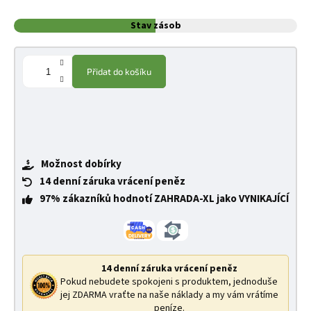
Stav zásob
Přidat do košíku
Možnost dobírky
14 denní záruka vrácení peněz
97% zákazníků hodnotí ZAHRADA-XL jako VYNIKAJÍCÍ
14 denní záruka vrácení peněz
Pokud nebudete spokojeni s produktem, jednoduše
jej ZDARMA vraťte na naše náklady a my vám vrátíme
peníze.