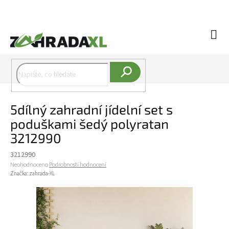
Přejít na obsah
Náku
Hledat
5dílný zahradní jídelní set s
poduškami šedý polyratan
3212990
3212990
Průměrné hodnocení produktu je 0,0 z 5 hvězdiček.
Neohodnoceno
Podrobnosti hodnocení
Značka:
zahrada-XL