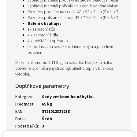
Výplňový materiál podušky na sedák: pěnový molitan
Výplňový materiál polštáře na záda: bavlněné vlákno
Rozměry podušky na sedák: 48 x 93 x 3 cm (Š x H x T)
Rozměry polštáře za záda: 49 x 70 x 10 cm (D x Š x T)
Balení obsahuje:
1x zahradní stůl
4 x zahradní židle
4 x polštář na opěradlo
4x poduška na sedák s odnímatelným a pratelným
potahem
Maximální hmotnost 110 kg na sedadlo. Dbejte na riziko
otevřeného ohně a jiných zdrojů silného tepla v blízkosti
výrobku.
Doplňkové parametry
Kategorie
:
Sady venkovního nábytku
Hmotnost
:
65 kg
EAN
:
8721012327238
Barva
:
Šedá
Počet balíků
:
3