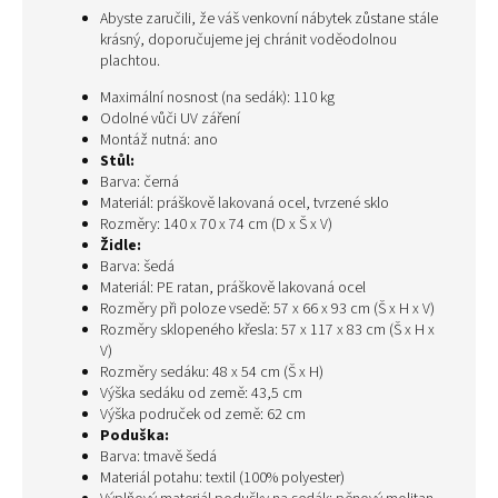
Abyste zaručili, že váš venkovní nábytek zůstane stále
krásný, doporučujeme jej chránit voděodolnou
plachtou.
Maximální nosnost (na sedák): 110 kg
Odolné vůči UV záření
Montáž nutná: ano
Stůl:
Barva: černá
Materiál: práškově lakovaná ocel, tvrzené sklo
Rozměry: 140 x 70 x 74 cm (D x Š x V)
Židle:
Barva: šedá
Materiál: PE ratan, práškově lakovaná ocel
Rozměry při poloze vsedě: 57 x 66 x 93 cm (Š x H x V)
Rozměry sklopeného křesla: 57 x 117 x 83 cm (Š x H x
V)
Rozměry sedáku: 48 x 54 cm (Š x H)
Výška sedáku od země: 43,5 cm
Výška područek od země: 62 cm
Poduška:
Barva: tmavě šedá
Materiál potahu: textil (100% polyester)