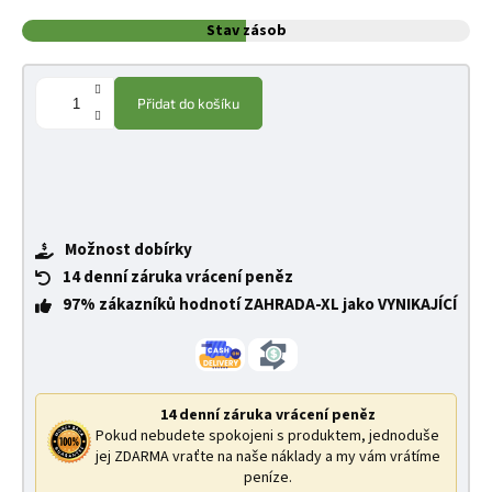
Stav zásob
Přidat do košíku
Možnost dobírky
14 denní záruka vrácení peněz
97% zákazníků hodnotí ZAHRADA-XL jako VYNIKAJÍCÍ
14 denní záruka vrácení peněz
Pokud nebudete spokojeni s produktem, jednoduše
jej ZDARMA vraťte na naše náklady a my vám vrátíme
peníze.