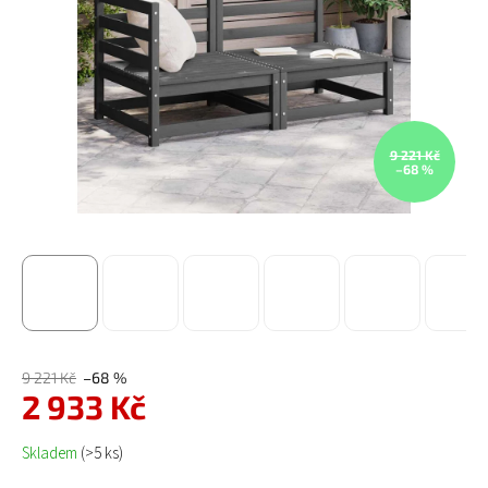
9 221 Kč
–68 %
9 221 Kč
–68 %
2 933 Kč
Měrná cena:
Skladem
(>5 ks)