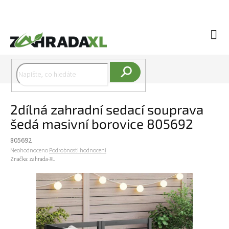
Přejít na obsah
Náku
Hledat
2dílná zahradní sedací souprava
šedá masivní borovice 805692
805692
Průměrné hodnocení produktu je 0,0 z 5 hvězdiček.
Neohodnoceno
Podrobnosti hodnocení
Značka:
zahrada-XL