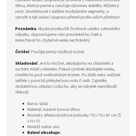
Zahradní sedací souprava je vyrobena z masivního borového
dřeva, které je pevné a zaručuje výbornou stabilitu. Můžete ji
navíc zkombinovat s dalšími modulárními segmenty, a
vytvořit si tak sedací soupravu přesně podle vašich představ!
Poznámka
: Abyste prodloužili životnost vašeho zahradního
nábytku, doporučujeme vám pravidelně ho čistit a
nenechávat ho zbytečně venku nechráněný.
Čistění
: Použijte jemný mýdlový roztok
Skladování
: Je-li to možné, skladujte ho na chladném a
suchém místě v interiéru. Pokud výrobek skladujete venku,
chraňte ho pod voděodolným krytem. Po dešti nebo sněžení
setřete z povrchů přebytečnou vodu či sníh. Zajistěte
dostatečnou cirkulaci vzduchu, aby se nábytek nepoškodil
vlhkostí.
Barva: šedá
Materiál: masivní borové dřevo
Rozměry středové/rohové pohovky: 70 x 70 x 67 cm (Š
x H x V)
Montáž nutná: ano
Balení obsahuje: