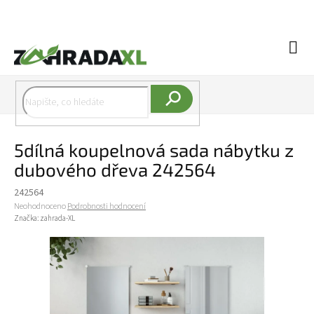
Přejít na obsah
Náku
Hledat
5dílná koupelnová sada nábytku z
dubového dřeva 242564
242564
Průměrné hodnocení produktu je 0,0 z 5 hvězdiček.
Neohodnoceno
Podrobnosti hodnocení
Značka:
zahrada-XL