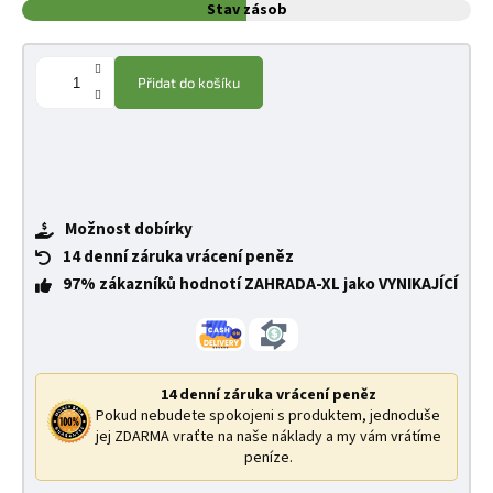
Stav zásob
Přidat do košíku
Možnost dobírky
14 denní záruka vrácení peněz
97% zákazníků hodnotí ZAHRADA-XL jako VYNIKAJÍCÍ
14 denní záruka vrácení peněz
Pokud nebudete spokojeni s produktem, jednoduše
jej ZDARMA vraťte na naše náklady a my vám vrátíme
peníze.