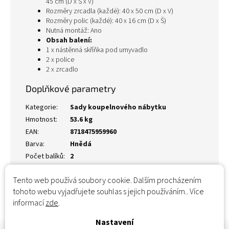
45 cm (D x Š x V)
Rozměry zrcadla (každé): 40 x 50 cm (D x V)
Rozměry polic (každé): 40 x 16 cm (D x Š)
Nutná montáž: Ano
Obsah balení:
1 x nástěnná skříňka pod umyvadlo
2 x police
2 x zrcadlo
Doplňkové parametry
Kategorie
:
Sady koupelnového nábytku
Hmotnost
:
53.6 kg
EAN
:
8718475959960
Barva
:
Hnědá
Počet balíků
:
2
Tento web používá soubory cookie. Dalším procházením
tohoto webu vyjadřujete souhlas s jejich používáním.. Více
informací
zde
.
Nastavení