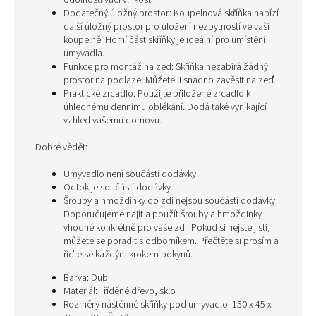
odolností vůči vlhkosti.
Dodatečný úložný prostor: Koupelnová skříňka nabízí
další úložný prostor pro uložení nezbytností ve vaší
koupelně. Horní část skříňky je ideální pro umístění
umyvadla.
Funkce pro montáž na zeď: Skříňka nezabírá žádný
prostor na podlaze. Můžete ji snadno zavěsit na zeď.
Praktické zrcadlo: Použijte přiložené zrcadlo k
úhlednému dennímu oblékání. Dodá také vynikající
vzhled vašemu domovu.
Dobré vědět:
Umyvadlo není součástí dodávky.
Odtok je součástí dodávky.
Šrouby a hmoždinky do zdi nejsou součástí dodávky.
Doporučujeme najít a použít šrouby a hmoždinky
vhodné konkrétně pro vaše zdi. Pokud si nejste jisti,
můžete se poradit s odborníkem. Přečtěte si prosím a
řiďte se každým krokem pokynů.
Barva: Dub
Materiál: Tříděné dřevo, sklo
Rozměry nástěnné skříňky pod umyvadlo: 150 x 45 x