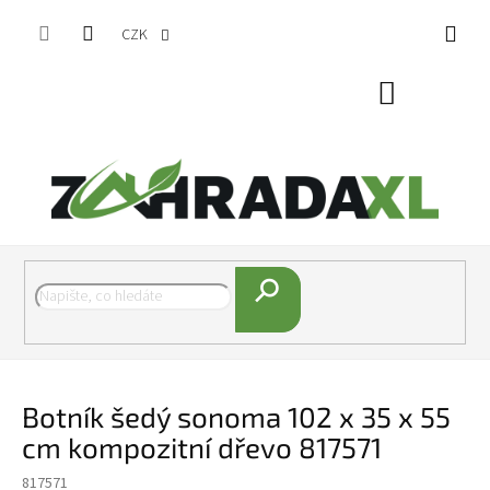
Přejít na obsah
CZK
Nákupní koš
Hledat
Botník šedý sonoma 102 x 35 x 55
cm kompozitní dřevo 817571
817571