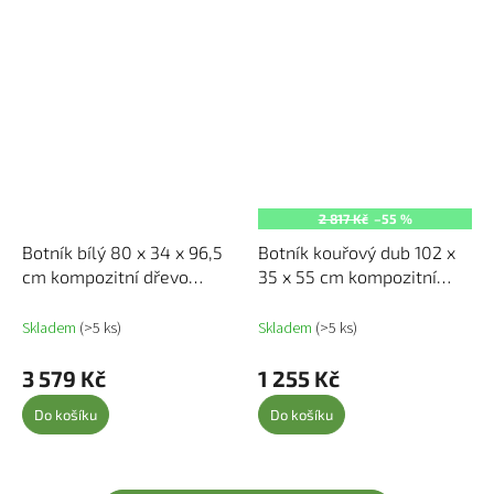
2 817 Kč
–55 %
Botník bílý 80 x 34 x 96,5
Botník kouřový dub 102 x
cm kompozitní dřevo
35 x 55 cm kompozitní
839966
dřevo 817570
Skladem
(>5 ks)
Skladem
(>5 ks)
3 579 Kč
1 255 Kč
Do košíku
Do košíku