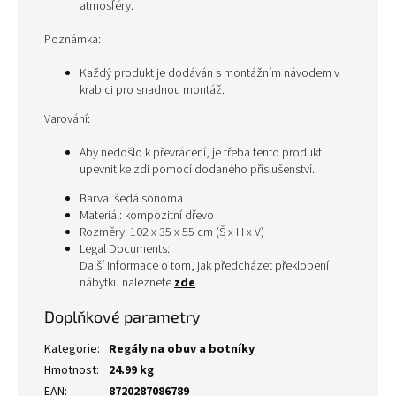
atmosféry.
Poznámka:
Každý produkt je dodáván s montážním návodem v
krabici pro snadnou montáž.
Varování:
Aby nedošlo k převrácení, je třeba tento produkt
upevnit ke zdi pomocí dodaného příslušenství.
Barva: šedá sonoma
Materiál: kompozitní dřevo
Rozměry: 102 x 35 x 55 cm (Š x H x V)
Legal Documents:
Další informace o tom, jak předcházet překlopení
nábytku naleznete
zde
Doplňkové parametry
Kategorie
:
Regály na obuv a botníky
Hmotnost
:
24.99 kg
EAN
:
8720287086789