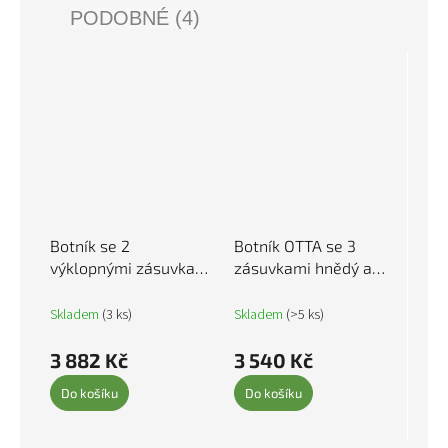
PODOBNÉ (4)
Botník se 2
Botník OTTA se 3
výklopnými zásuvkami
zásuvkami hnědý a
kouřový dub 80 x 42 x
bílý masivní borové
108 cm 3214403
dřevo 351311
Skladem
(3 ks)
Skladem
(>5 ks)
3 882 Kč
3 540 Kč
Do košíku
Do košíku