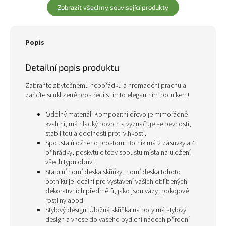
Zobrazit všechny související produkty
Popis
Detailní popis produktu
Zabraňte zbytečnému nepořádku a hromadění prachu a
zařiďte si uklizené prostředí s tímto elegantním botníkem!
Odolný materiál: Kompozitní dřevo je mimořádně
kvalitní, má hladký povrch a vyznačuje se pevností,
stabilitou a odolností proti vlhkosti.
Spousta úložného prostoru: Botník má 2 zásuvky a 4
přihrádky, poskytuje tedy spoustu místa na uložení
všech typů obuvi.
Stabilní horní deska skříňky: Horní deska tohoto
botníku je ideální pro vystavení vašich oblíbených
dekorativních předmětů, jako jsou vázy, pokojové
rostliny apod.
Stylový design: Úložná skříňka na boty má stylový
design a vnese do vašeho bydlení nádech přírodní