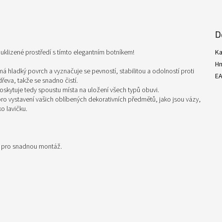
D
klizené prostředí s tímto elegantním botníkem!
Ka
H
á hladký povrch a vyznačuje se pevností, stabilitou a odolností proti
E
řeva, takže se snadno čistí.
oskytuje tedy spoustu místa na uložení všech typů obuvi.
 pro vystavení vašich oblíbených dekorativních předmětů, jako jsou vázy,
o lavičku.
i pro snadnou montáž.