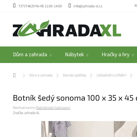
Přejít na obsah
K
737374629 Po-Pá 11:00-14:00
info@zahrada-xl.cz
Dům a zahrada
Nábytek
Hračky a hry
Domů
Dům a zahrada
Domácí potřeby
Uskladnění a třídění
Botník šedý sonoma 100 x 35 x 45
Průměrné hodnocení produktu je 0,0 z 5 hvězdiček.
Neohodnoceno
Podrobnosti hodnocení
Značka:
zahrada-XL