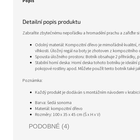
Popis
Detailní popis produktu
Zabraňte zbytečnému nepořádku a hromadění prachu a zařiďte si u
Odolný materiál: Kompozitní dřevo je mimořádně kvalitní, m
vlhkosti. Úložný regál na boty je zhotoven z kompozitního d
Spousta úložného prostoru: Botník obsahuje 2 přihrádky, p
Stabilní horní deska: Horní deska tohoto botníku je ideální
pokojové rostliny apod. Můžete použít tento botník také jak
Poznámka:
Každý produkt je dodáván s montážním návodem v krabic
Barva: šedá sonoma
Materiál: kompozitní dřevo
Rozměry: 100 x 35 x 45 cm (Š x H x V)
PODOBNÉ (4)