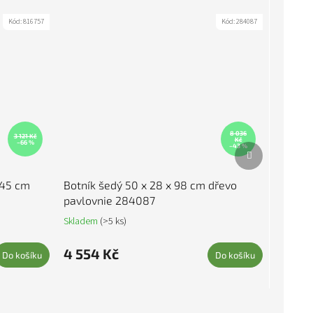
Kód:
816757
Kód:
284087
8 036
3 121 Kč
Kč
–66 %
Další produkt
–43 %
 45 cm
Botník šedý 50 x 28 x 98 cm dřevo
pavlovnie 284087
Skladem
(>5 ks)
4 554 Kč
Do košíku
Do košíku