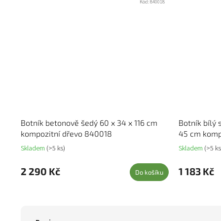
Kód:
840018
Botník betonově šedý 60 x 34 x 116 cm
Botník bílý
kompozitní dřevo 840018
45 cm komp
Skladem
(>5 ks)
Skladem
(>5 ks
2 290 Kč
1 183 Kč
Do košíku