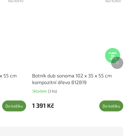
Kód:
829762
Kód:
812819
4 284
Kč
Další prod
–67 %
 x 55 cm
Botník dub sonoma 102 x 35 x 55 cm
kompozitní dřevo 812819
Skladem
(3 ks)
1 391 Kč
Do košíku
Do košíku