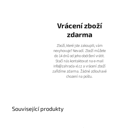
Vrácení zboží
zdarma
Zboží, které jste zakoupili, vám
nevyhovuje? Nevadí. Zboží můžete
do 14 dnů od jeho obdržení vrátit.
Stačí nás kontaktovat na e-mail
info@zahrada-xl.cz a vrácení zboží
zařídíme zdarma. Žádné zdlouhavé
chození na poštu.
Související produkty