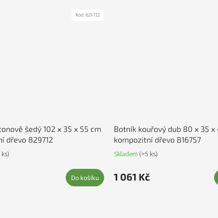
Kód:
829712
tonově šedý 102 x 35 x 55 cm
Botník kouřový dub 80 x 35 x
í dřevo 829712
kompozitní dřevo 816757
 ks)
Skladem
(>5 ks)
1 061 Kč
Do košíku