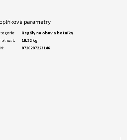
oplňkové parametry
tegorie
:
Regály na obuv a botníky
motnost
:
19.22 kg
AN
:
8720287223146