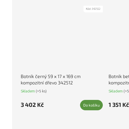
Kód:
342512
Botník černý 59 x 17 x 169 cm
Botník be
kompozitní dřevo 342512
kompozitn
Skladem
(>5 ks)
Skladem
(>5
3 402 Kč
1 351 Kč
Do košíku