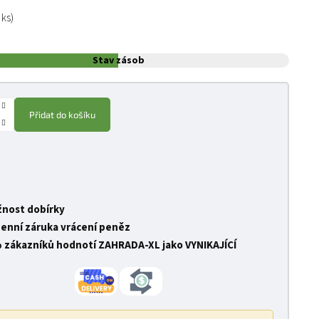
:
 ks)
Stav zásob
Přidat do košíku
nost dobírky
denní záruka vrácení peněz
 zákazníků hodnotí ZAHRADA-XL jako VYNIKAJÍCÍ