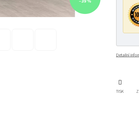
–39 %
Detailní inf
TISK
Z