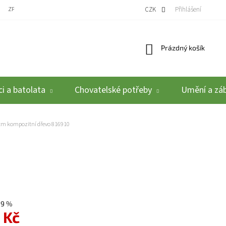
ZPĚTNÝ ODBĚR VYSLOUŽILÝCH ELEKTROZAŘÍZENÍ / BATERIÍ
CZK
REKLAMACE A VRÁCEN
Přihlášení
Nákupní košík
Prázdný košík
i a batolata
Chovatelské potřeby
Umění a zá
 cm kompozitní dřevo 816910
39 %
 Kč