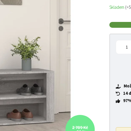
Měrná cena
Skladem
(>5
Mož
14 
97%
2 789 Kč