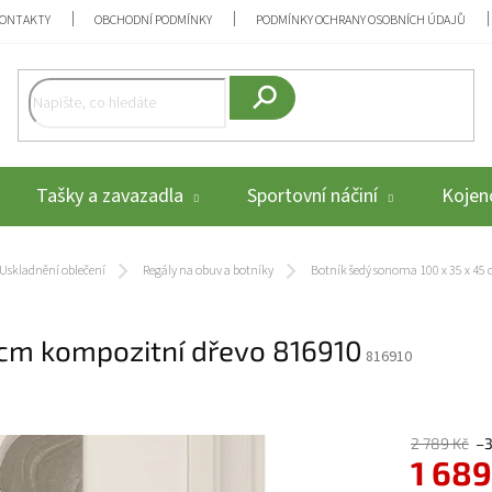
ONTAKTY
OBCHODNÍ PODMÍNKY
PODMÍNKY OCHRANY OSOBNÍCH ÚDAJŮ
Hledat
Tašky a zavazadla
Sportovní náčiní
Kojenc
Uskladnění oblečení
Regály na obuv a botníky
Botník šedý sonoma 100 x 35 x 45
 cm kompozitní dřevo 816910
816910
2 789 Kč
–
1 689