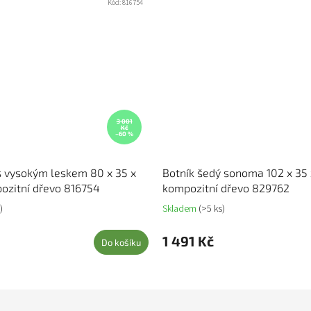
Kód:
816754
3 001
Kč
–60 %
 s vysokým leskem 80 x 35 x
Botník šedý sonoma 102 x 35
ozitní dřevo 816754
kompozitní dřevo 829762
)
Skladem
(>5 ks)
1 491 Kč
Do košíku