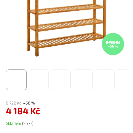
9 722 Kč
–56 %
9 722 Kč
–56 %
4 184 Kč
Měrná cena:
Skladem
(>5 ks)