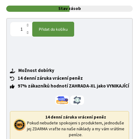
Stav zásob
Přidat do košíku
Možnost dobírky
14 denní záruka vrácení peněz
97% zákazníků hodnotí ZAHRADA-XL jako VYNIKAJÍCÍ
14 denní záruka vrácení peněz
Pokud nebudete spokojeni s produktem, jednoduše
jej ZDARMA vraťte na naše náklady a my vám vrátíme
peníze.