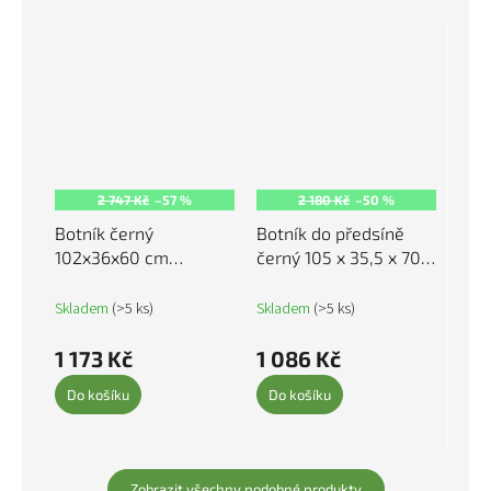
2 747 Kč
–57 %
2 180 Kč
–50 %
Botník černý
Botník do předsíně
102x36x60 cm
černý 105 x 35,5 x 70
kompozitní dřevo
cm kompozitní dřevo
819725
808252
Skladem
(>5 ks)
Skladem
(>5 ks)
1 173 Kč
1 086 Kč
Do košíku
Do košíku
Zobrazit všechny podobné produkty