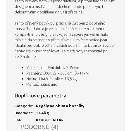
Tento dřevěný botník s jednoduchým, a přitom nadčasovým
designem a rustikálním nádechem, bude praktickým i
dekorativním doplňkem do vaší předsíně.
Tento dřevěný botník byl precizně vyroben z odolného
masivního dubu a je velmi funkční. Vzhledem ke svému
kompaktnímu designu a rukojetím zabere jen velmi málo
místa a dá se snadno přemisťovat. Otevřené police jsou
ideální pro dobré větrání vašich bot. S tímto botníkem už se
nebudete muset rozčilovat, že máte boty rozházené po
celém domě.
Materiál: masivní dubové dřevo
Rozměry: 100 x 27 x 100 cm (Š x H x V)
Nosnost každé police: 16,5 kg
Montáž nutná: ano
Doplňkové parametry
Kategorie
:
Regály na obuv a botníky
Hmotnost
:
12.4 kg
EAN
:
8720286543146
PODOBNÉ (4)