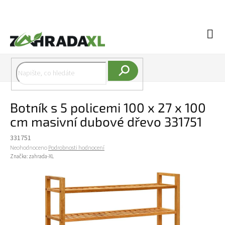
Přejít na obsah
Náku
Hledat
Botník s 5 policemi 100 x 27 x 100
cm masivní dubové dřevo 331751
331751
Průměrné hodnocení produktu je 0,0 z 5 hvězdiček.
Neohodnoceno
Podrobnosti hodnocení
Značka:
zahrada-XL