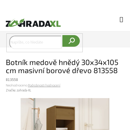
Přejít na obsah
Náku
Hledat
Botník medově hnědý 30x34x105
cm masivní borové dřevo 813558
813558
Průměrné hodnocení produktu je 0,0 z 5 hvězdiček.
Neohodnoceno
Podrobnosti hodnocení
Značka:
zahrada-XL