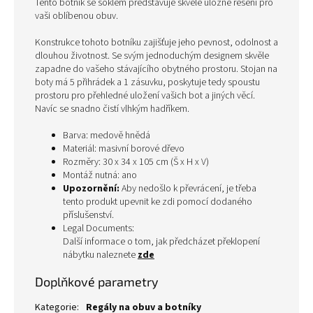
Tento botník se soklem představuje skvělé úložné řešení pro
vaši oblíbenou obuv.
Konstrukce tohoto botníku zajišťuje jeho pevnost, odolnost a
dlouhou životnost. Se svým jednoduchým designem skvěle
zapadne do vašeho stávajícího obytného prostoru. Stojan na
boty má 5 přihrádek a 1 zásuvku, poskytuje tedy spoustu
prostoru pro přehledné uložení vašich bot a jiných věcí.
Navíc se snadno čistí vlhkým hadříkem.
Barva: medově hnědá
Materiál: masivní borové dřevo
Rozměry: 30 x 34 x 105 cm (Š x H x V)
Montáž nutná: ano
Upozornění:
Aby nedošlo k převrácení, je třeba
tento produkt upevnit ke zdi pomocí dodaného
příslušenství.
Legal Documents:
Další informace o tom, jak předcházet překlopení
nábytku naleznete
zde
Doplňkové parametry
Kategorie
:
Regály na obuv a botníky