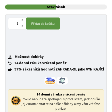
Stav zásob
Přidat do košíku
Možnost dobírky
14 denní záruka vrácení peněz
97% zákazníků hodnotí ZAHRADA-XL jako VYNIKAJÍCÍ
14 denní záruka vrácení peněz
Pokud nebudete spokojeni s produktem, jednoduše
jej ZDARMA vraťte na naše náklady a my vám vrátíme
peníze.