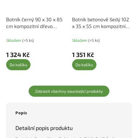
Botník černý 90 x 30 x 85
Botník betonově šedý 102
cm kompozitní dřevo
x 35 x 55 cm kompozitní
833428
dřevo 829712
Skladem
(>5 ks)
Skladem
(>5 ks)
1 324 Kč
1 351 Kč
Do košíku
Do košíku
Zobrazit všechny související produkty
Popis
Detailní popis produktu