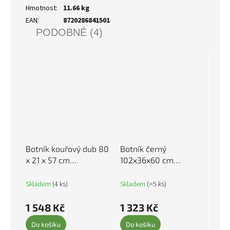
Hmotnost
:
11.66 kg
EAN
:
8720286841501
PODOBNÉ (4)
Botník kouřový dub 80
Botník černý
x 21 x 57 cm
102x36x60 cm
kompozitní dřevo
kompozitní dřevo
839914
831405
Skladem
(4 ks)
Skladem
(>5 ks)
1 548 Kč
1 323 Kč
Do košíku
Do košíku