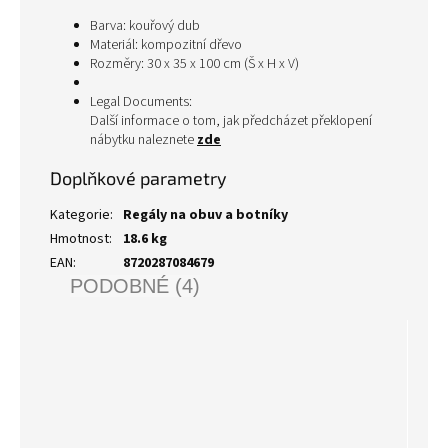
Barva: kouřový dub
Materiál: kompozitní dřevo
Rozměry: 30 x 35 x 100 cm (Š x H x V)
Legal Documents:
Další informace o tom, jak předcházet překlopení
nábytku naleznete
zde
Doplňkové parametry
Kategorie
:
Regály na obuv a botníky
Hmotnost
:
18.6 kg
EAN
:
8720287084679
PODOBNÉ (4)