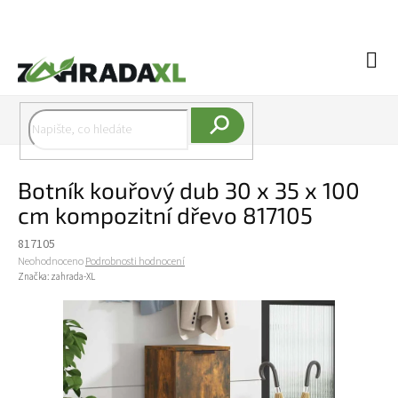
Přejít na obsah
Náku
Hledat
Botník kouřový dub 30 x 35 x 100
cm kompozitní dřevo 817105
817105
Průměrné hodnocení produktu je 0,0 z 5 hvězdiček.
Neohodnoceno
Podrobnosti hodnocení
Značka:
zahrada-XL