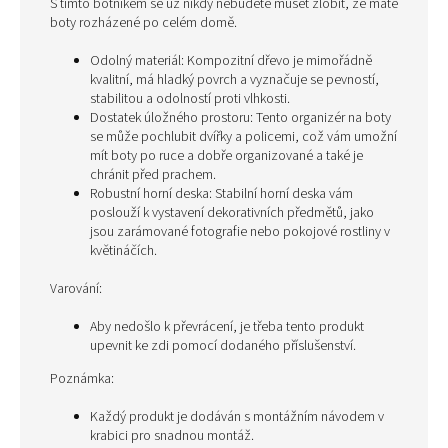
S tímto botníkem se už nikdy nebudete muset zlobit, že máte
boty rozházené po celém domě.
Odolný materiál: Kompozitní dřevo je mimořádně
kvalitní, má hladký povrch a vyznačuje se pevností,
stabilitou a odolností proti vlhkosti.
Dostatek úložného prostoru: Tento organizér na boty
se může pochlubit dvířky a policemi, což vám umožní
mít boty po ruce a dobře organizované a také je
chránit před prachem.
Robustní horní deska: Stabilní horní deska vám
poslouží k vystavení dekorativních předmětů, jako
jsou zarámované fotografie nebo pokojové rostliny v
květináčích.
Varování:
Aby nedošlo k převrácení, je třeba tento produkt
upevnit ke zdi pomocí dodaného příslušenství.
Poznámka:
Každý produkt je dodáván s montážním návodem v
krabici pro snadnou montáž.