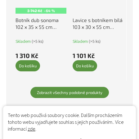
3 742 Kč
–64 %
Botník dub sonoma
Lavice s botníkem bílá
102 x 35 x 55 cm
103 x 30 x 55 cm
kompozitní dřevo
kompozitní dřevo
812828
803290
Skladem
(>5 ks)
Skladem
(>5 ks)
1 310 Kč
1 101 Kč
Do košíku
Do košíku
Zobrazit všechny podobné produkty
Tento web používá soubory cookie. Dalším procházením
tohoto webu vyjadřujete souhlas s jejich používáním.. Více
informací
zde
.