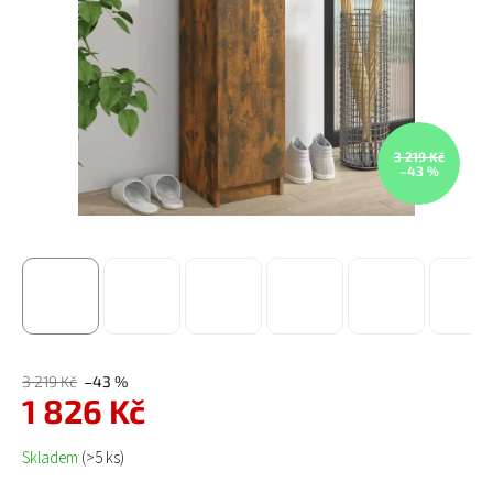
3 219 Kč
–43 %
3 219 Kč
–43 %
1 826 Kč
Měrná cena:
Skladem
(>5 ks)