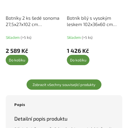
Botníky 2 ks šedé sonoma
Botník bílý s vysokým
27,5x27x102 cm
leskem 102x36x60 cm
kompozitní dřevo 815975
kompozitní dřevo 831398
Skladem
(>5 ks)
Skladem
(>5 ks)
2 589 Kč
1 426 Kč
Do košíku
Do košíku
Zobrazit všechny související produkty
Popis
Detailní popis produktu