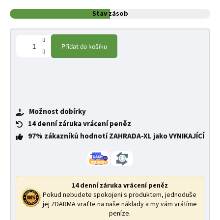
Stav zásob
Přidat do košíku
Možnost dobírky
14 denní záruka vrácení peněz
97% zákazníků hodnotí ZAHRADA-XL jako VYNIKAJÍCÍ
14 denní záruka vrácení peněz
Pokud nebudete spokojeni s produktem, jednoduše
jej ZDARMA vraťte na naše náklady a my vám vrátíme
peníze.