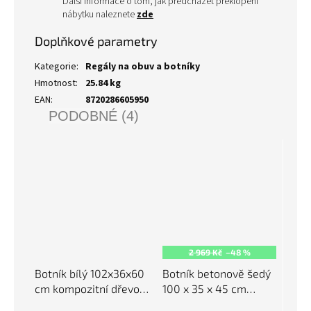
Další informace o tom, jak předcházet překlopení
nábytku naleznete
zde
Doplňkové parametry
Kategorie
:
Regály na obuv a botníky
Hmotnost
:
25.84 kg
EAN
:
8720286605950
PODOBNÉ (4)
2 969 Kč
–48 %
Botník bílý 102x36x60
Botník betonově šedý
cm kompozitní dřevo
100 x 35 x 45 cm
819748
kompozitní dřevo