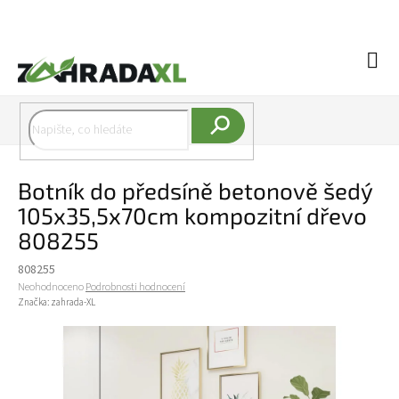
Přejít na obsah
Náku
Hledat
Botník do předsíně betonově šedý
105x35,5x70cm kompozitní dřevo
808255
808255
Průměrné hodnocení produktu je 0,0 z 5 hvězdiček.
Neohodnoceno
Podrobnosti hodnocení
Značka:
zahrada-XL