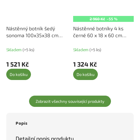
2 960 Kč
–55 %
Nástěnný botník šedý
Nástěnné botníky 4 ks
sonoma 100x35x38 cm
černé 60 x 18 x 60 cm
kompozitní dřevo 821026
kompozitní dřevo 806719
Skladem
(>5 ks)
Skladem
(>5 ks)
1 521 Kč
1 324 Kč
Do košíku
Do košíku
Zobrazit všechny související produkty
Popis
Detailní popis produktu