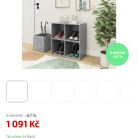
3 343 Kč
–67 %
3 343 Kč
–67 %
1 091 Kč
Měrná cena:
Skladem
(>5 ks)