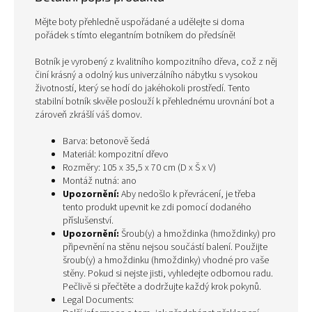
Mějte boty přehledně uspořádané a udělejte si doma
pořádek s tímto elegantním botníkem do předsíně!
Botník je vyrobený z kvalitního kompozitního dřeva, což z něj
činí krásný a odolný kus univerzálního nábytku s vysokou
životností, který se hodí do jakéhokoli prostředí. Tento
stabilní botník skvěle poslouží k přehlednému urovnání bot a
zároveň zkrášlí váš domov.
Barva: betonově šedá
Materiál: kompozitní dřevo
Rozměry: 105 x 35,5 x 70 cm (D x Š x V)
Montáž nutná: ano
Upozornění:
Aby nedošlo k převrácení, je třeba
tento produkt upevnit ke zdi pomocí dodaného
příslušenství.
Upozornění:
Šroub(y) a hmoždinka (hmoždinky) pro
připevnění na stěnu nejsou součástí balení. Použijte
šroub(y) a hmoždinku (hmoždinky) vhodné pro vaše
stěny. Pokud si nejste jisti, vyhledejte odbornou radu.
Pečlivě si přečtěte a dodržujte každý krok pokynů.
Legal Documents: