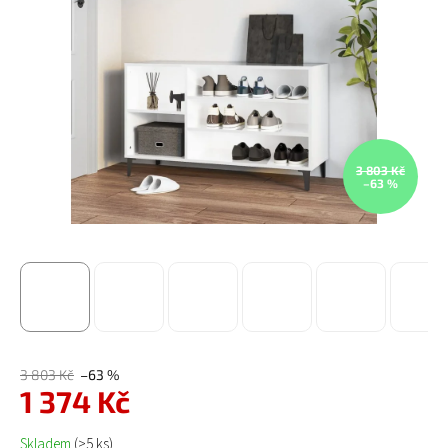
3 803 Kč
–63 %
3 803 Kč
–63 %
1 374 Kč
Měrná cena:
Skladem
(>5 ks)