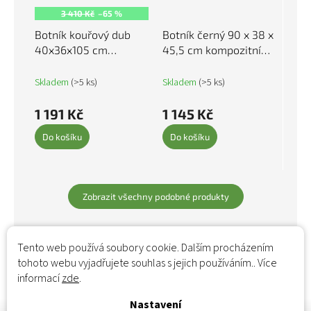
3 410 Kč
–65 %
Botník kouřový dub
Botník černý 90 x 38 x
40x36x105 cm
45,5 cm kompozitní
kompozitní dřevo
dřevo 848639
819785
Skladem
(>5 ks)
Skladem
(>5 ks)
1 191 Kč
1 145 Kč
Do košíku
Do košíku
Zobrazit všechny podobné produkty
Tento web používá soubory cookie. Dalším procházením
tohoto webu vyjadřujete souhlas s jejich používáním.. Více
informací
zde
.
Nastavení