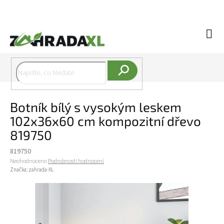
Přejít na obsah
Náku
Hledat
Botník bílý s vysokým leskem
102x36x60 cm kompozitní dřevo
819750
819750
Průměrné hodnocení produktu je 0,0 z 5 hvězdiček.
Neohodnoceno
Podrobnosti hodnocení
Značka:
zahrada-XL