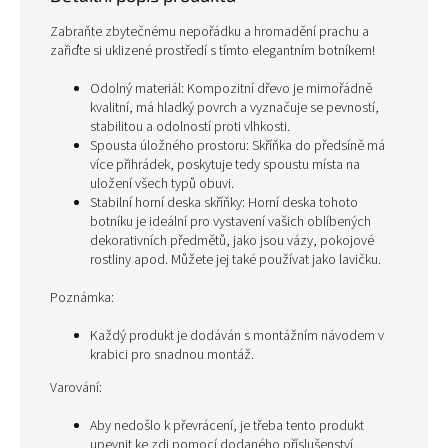
Zabraňte zbytečnému nepořádku a hromadění prachu a
zařiďte si uklizené prostředí s tímto elegantním botníkem!
Odolný materiál: Kompozitní dřevo je mimořádně
kvalitní, má hladký povrch a vyznačuje se pevností,
stabilitou a odolností proti vlhkosti.
Spousta úložného prostoru: Skříňka do předsíně má
více přihrádek, poskytuje tedy spoustu místa na
uložení všech typů obuvi.
Stabilní horní deska skříňky: Horní deska tohoto
botníku je ideální pro vystavení vašich oblíbených
dekorativních předmětů, jako jsou vázy, pokojové
rostliny apod. Můžete jej také používat jako lavičku.
Poznámka:
Každý produkt je dodáván s montážním návodem v
krabici pro snadnou montáž.
Varování:
Aby nedošlo k převrácení, je třeba tento produkt
upevnit ke zdi pomocí dodaného příslušenství.