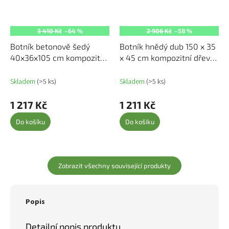
3 410 Kč
–64 %
2 906 Kč
–58 %
Botník betonově šedý
Botník hnědý dub 150 x 35
40x36x105 cm kompozitní
x 45 cm kompozitní dřevo
dřevo 819784
816919
Skladem
(>5 ks)
Skladem
(>5 ks)
1 217 Kč
1 211 Kč
Do košíku
Do košíku
Zobrazit všechny související produkty
Popis
Detailní popis produktu