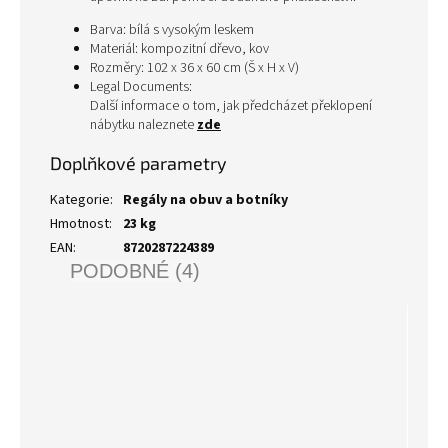
Barva: bílá s vysokým leskem
Materiál: kompozitní dřevo, kov
Rozměry: 102 x 36 x 60 cm (Š x H x V)
Legal Documents:
Další informace o tom, jak předcházet překlopení
nábytku naleznete
zde
Doplňkové parametry
Kategorie
:
Regály na obuv a botníky
Hmotnost
:
23 kg
EAN
:
8720287224389
PODOBNÉ (4)