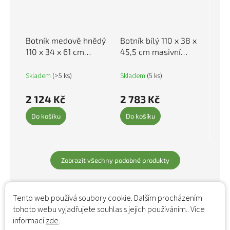
Botník medově hnědý
Botník bílý 110 x 38 x
110 x 34 x 61 cm
45,5 cm masivní
masivní borové dřevo
borovice 814595
814452
Skladem
(>5 ks)
Skladem
(5 ks)
2 124 Kč
2 783 Kč
Do košíku
Do košíku
Zobrazit všechny podobné produkty
Tento web používá soubory cookie. Dalším procházením
tohoto webu vyjadřujete souhlas s jejich používáním.. Více
informací
zde
.