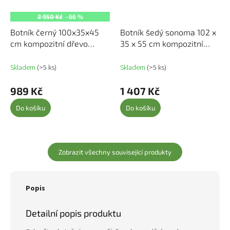
2 950 Kč
–66 %
Botník černý 100x35x45
Botník šedý sonoma 102 x
cm kompozitní dřevo
35 x 55 cm kompozitní
816921
dřevo 829722
Skladem
(>5 ks)
Skladem
(>5 ks)
989 Kč
1 407 Kč
Do košíku
Do košíku
Zobrazit všechny související produkty
Popis
Detailní popis produktu