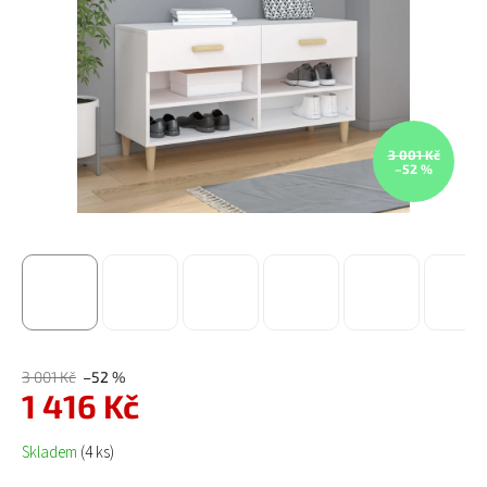
3 001 Kč
–52 %
3 001 Kč
–52 %
1 416 Kč
Měrná cena:
Skladem
(4 ks)