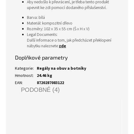
Aby nedošlo k převrácení, je třeba tento produkt
upevnit ke zdi pomocí dodaného příslušenství.
Barva: bílá
Materiál: kompozitní dřevo
Rozměry: 102 x 35 x 55 cm (Š x H x V)
Legal Documents:
Další informace o tom, jak předcházet překlopení
nábytku naleznete
zde
Doplňkové parametry
Kategorie
:
Regály na obuv a botníky
Hmotnost
:
24.46 kg
EAN
:
8720287083122
PODOBNÉ (4)