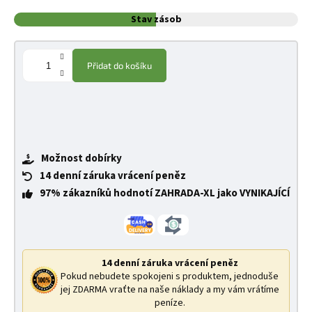
Stav zásob
Přidat do košíku
Možnost dobírky
14 denní záruka vrácení peněz
97% zákazníků hodnotí ZAHRADA-XL jako VYNIKAJÍCÍ
14 denní záruka vrácení peněz
Pokud nebudete spokojeni s produktem, jednoduše
jej ZDARMA vraťte na naše náklady a my vám vrátíme
peníze.