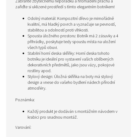
Zabraňte zbytečnému nepořádku a hromadění prachu a
zařiďte si uklizené prostředí s tímto elegantním botníkem!
Odolný materiál: Kompozitní dřevo je mimořádně
kvalitní, má hladký povrch a vyznačuje se pevností,
stabilitou a odolností proti vlhkosti.
Spousta úložného prostoru: Botník má 2 zásuvky a 4
přihrádky, poskytuje tedy spoustu místa na uložení
všech typů obuvi.
Stabilní horní deska skříňky: Horní deska tohoto
botníku je ideální pro vystavení vašich oblíbených
dekorativních předmětů, jako jsou vázy, pokojové
rostliny apod.
Stylový design: Úložná skříňka na boty má stylový
design a vnese do vašeho bydlení nádech přírodní
atmosféry.
Poznámka:
Každý produkt je dodáván s montážním návodem v
krabici pro snadnou montáž.
Varování: