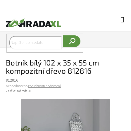
Přejít na obsah
Náku
Hledat
Botník bílý 102 x 35 x 55 cm
kompozitní dřevo 812816
812816
Průměrné hodnocení produktu je 0,0 z 5 hvězdiček.
Neohodnoceno
Podrobnosti hodnocení
Značka:
zahrada-XL