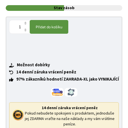
Stav zásob
Přidat do košíku
Možnost dobírky
14 denní záruka vrácení peněz
97% zákazníků hodnotí ZAHRADA-XL jako VYNIKAJÍCÍ
14 denní záruka vrácení peněz
Pokud nebudete spokojeni s produktem, jednoduše
jej ZDARMA vraťte na naše náklady a my vám vrátíme
peníze.