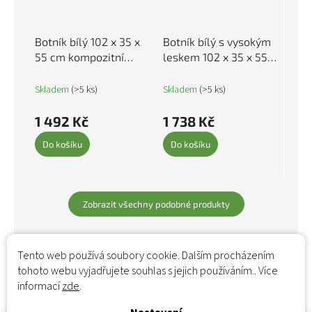
Botník bílý 102 x 35 x
Botník bílý s vysokým
55 cm kompozitní
leskem 102 x 35 x 55
dřevo 829724
cm kompozitní dřevo
829766
Skladem
(>5 ks)
Skladem
(>5 ks)
1 492 Kč
1 738 Kč
Do košíku
Do košíku
Zobrazit všechny podobné produkty
Tento web používá soubory cookie. Dalším procházením
tohoto webu vyjadřujete souhlas s jejich používáním.. Více
informací
zde
.