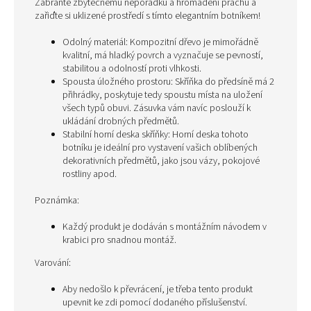
Zabraňte zbytečnému nepořádku a hromadění prachu a
zařiďte si uklizené prostředí s tímto elegantním botníkem!
Odolný materiál: Kompozitní dřevo je mimořádně
kvalitní, má hladký povrch a vyznačuje se pevností,
stabilitou a odolností proti vlhkosti.
Spousta úložného prostoru: Skříňka do předsíně má 2
přihrádky, poskytuje tedy spoustu místa na uložení
všech typů obuvi. Zásuvka vám navíc poslouží k
ukládání drobných předmětů.
Stabilní horní deska skříňky: Horní deska tohoto
botníku je ideální pro vystavení vašich oblíbených
dekorativních předmětů, jako jsou vázy, pokojové
rostliny apod.
Poznámka:
Každý produkt je dodáván s montážním návodem v
krabici pro snadnou montáž.
Varování:
Aby nedošlo k převrácení, je třeba tento produkt
upevnit ke zdi pomocí dodaného příslušenství.