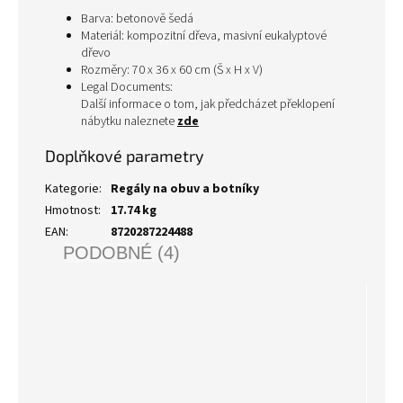
Barva: betonově šedá
Materiál: kompozitní dřeva, masivní eukalyptové
dřevo
Rozměry: 70 x 36 x 60 cm (Š x H x V)
Legal Documents:
Další informace o tom, jak předcházet překlopení
nábytku naleznete
zde
Doplňkové parametry
Kategorie
:
Regály na obuv a botníky
Hmotnost
:
17.74 kg
EAN
:
8720287224488
PODOBNÉ (4)