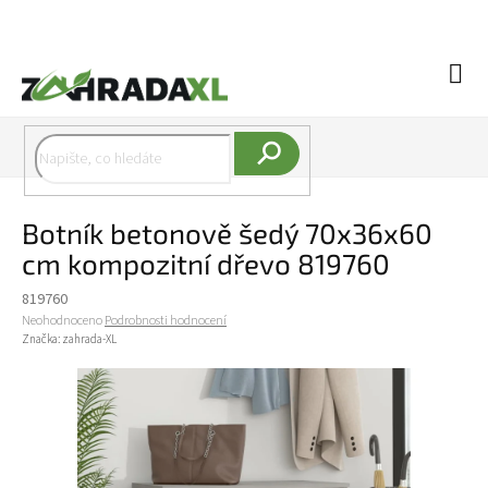
Přejít na obsah
Náku
Hledat
Botník betonově šedý 70x36x60
cm kompozitní dřevo 819760
819760
Průměrné hodnocení produktu je 0,0 z 5 hvězdiček.
Neohodnoceno
Podrobnosti hodnocení
Značka:
zahrada-XL