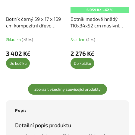
6 059 Kč
–62 %
Botník černý 59 x 17 x 169
Botník medově hnědý
cm kompozitní dřevo
110x34x52 cm masivní
342512
borové dřevo 814447
Skladem
(>5 ks)
Skladem
(4 ks)
3 402 Kč
2 276 Kč
Do košíku
Do košíku
Zobrazit všechny související produkty
Popis
Detailní popis produktu