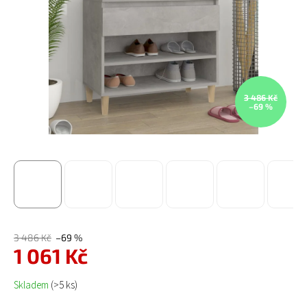
3 486 Kč
–69 %
3 486 Kč
–69 %
1 061 Kč
Měrná cena:
Skladem
(>5 ks)