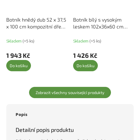
Botník hnědý dub 52 x 37,5
Botník bílý s vysokým
x 100 cm kompozitní dřevo
leskem 102x36x60 cm
848450
kompozitní dřevo 831398
Skladem
(>5 ks)
Skladem
(>5 ks)
1 943 Kč
1 426 Kč
Do košíku
Do košíku
Zobrazit všechny související produkty
Popis
Detailní popis produktu