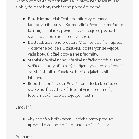
S tímto kompaktním botníkem se už nikdy nebudete muset
zlobit, že máte boty rozházené po celém domě!
Praktický materiál: Tento botník je vyrobený z
kompozitního dřeva. Kompozitní dřevo je mimořádně
kvalitní, má hladký povrch a vyznačuje se pevností,
stabilitou a odolností proti vlhkosti.
Dostatek úložného prostoru: V tomto botníku najdete
4 otevřené police a 1 zásuvku, do kterých se vejdou
vaše boty, úložné boxy a jiné předměty.
Stabilní dřevěné nohy: Dřevěné nožičky dodávají této
skříňce na boty přirozený a příjemný vzhled a zároveň
zajišťují stabilitu. Skvěle se hodí do jakéhokoli
interiéru.
Robustní horní deska: Pevná horní deska botníku se
skvěle hodí k vystavení dekorativních předmětů,
fotorámečků nebo pokojových rostlin.
Varování:
Aby nedošlo k převrácení, je třeba tento produkt
upevnit ke zdi pomocí dodaného příslušenství.
Poznámka: