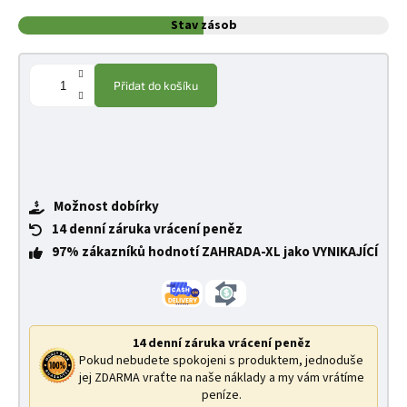
Stav zásob
Přidat do košíku
Možnost dobírky
14 denní záruka vrácení peněz
97% zákazníků hodnotí ZAHRADA-XL jako VYNIKAJÍCÍ
14 denní záruka vrácení peněz
Pokud nebudete spokojeni s produktem, jednoduše
jej ZDARMA vraťte na naše náklady a my vám vrátíme
peníze.