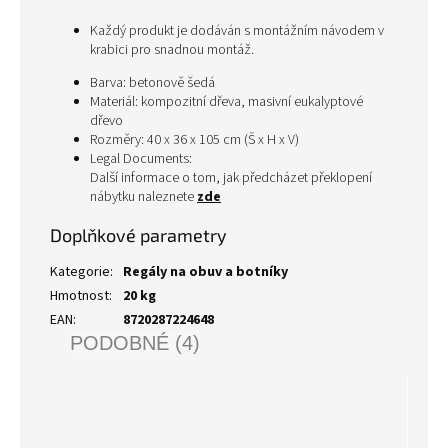
Každý produkt je dodáván s montážním návodem v
krabici pro snadnou montáž.
Barva: betonově šedá
Materiál: kompozitní dřeva, masivní eukalyptové
dřevo
Rozměry: 40 x 36 x 105 cm (Š x H x V)
Legal Documents:
Další informace o tom, jak předcházet překlopení
nábytku naleznete
zde
Doplňkové parametry
Kategorie
:
Regály na obuv a botníky
Hmotnost
:
20 kg
EAN
:
8720287224648
PODOBNÉ (4)