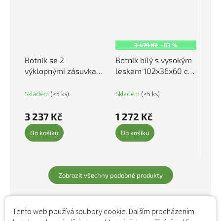
3 479 Kč
–63 %
Botník se 2
Botník bílý s vysokým
výklopnými zásuvkami
leskem 102x36x60 cm
dub sonoma 80 x 34 x
kompozitní dřevo
116 cm 3214408
819734
Skladem
(>5 ks)
Skladem
(>5 ks)
3 237 Kč
1 272 Kč
Do košíku
Do košíku
Zobrazit všechny podobné produkty
Tento web používá soubory cookie. Dalším procházením