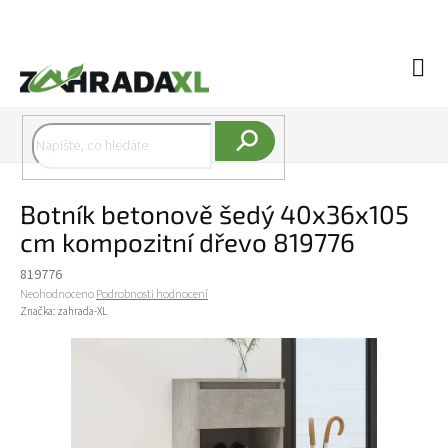
Přejít na obsah
Náku
Hledat
Botník betonově šedý 40x36x105
cm kompozitní dřevo 819776
819776
Průměrné hodnocení produktu je 0,0 z 5 hvězdiček.
Neohodnoceno
Podrobnosti hodnocení
Značka:
zahrada-XL