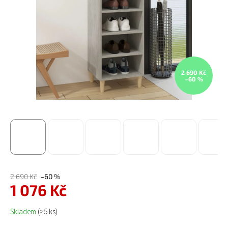
2 690 Kč
–60 %
2 690 Kč
–60 %
1 076 Kč
Měrná cena:
Skladem
(>5 ks)