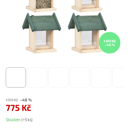
1 511 Kč
–48 %
1 511 Kč
–48 %
775 Kč
Měrná cena:
Skladem
(>5 ks)