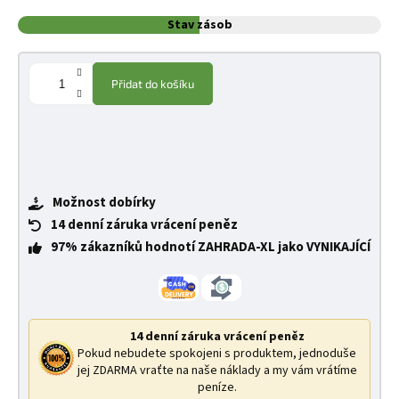
Stav zásob
Přidat do košíku
Možnost dobírky
14 denní záruka vrácení peněz
97% zákazníků hodnotí ZAHRADA-XL jako VYNIKAJÍCÍ
14 denní záruka vrácení peněz
Pokud nebudete spokojeni s produktem, jednoduše
jej ZDARMA vraťte na naše náklady a my vám vrátíme
peníze.