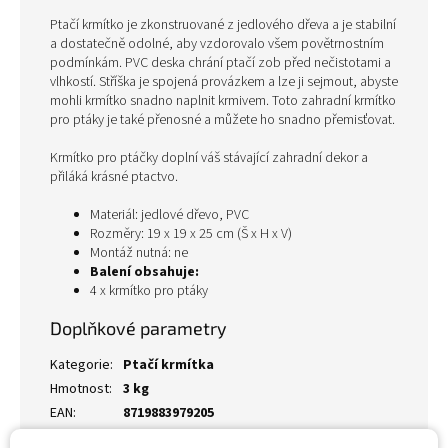
Ptačí krmítko je zkonstruované z jedlového dřeva a je stabilní
a dostatečně odolné, aby vzdorovalo všem povětrnostním
podmínkám. PVC deska chrání ptačí zob před nečistotami a
vlhkostí. Stříška je spojená provázkem a lze ji sejmout, abyste
mohli krmítko snadno naplnit krmivem. Toto zahradní krmítko
pro ptáky je také přenosné a můžete ho snadno přemisťovat.
Krmítko pro ptáčky doplní váš stávající zahradní dekor a
přiláká krásné ptactvo.
Materiál: jedlové dřevo, PVC
Rozměry: 19 x 19 x 25 cm (Š x H x V)
Montáž nutná: ne
Balení obsahuje:
4 x krmítko pro ptáky
Doplňkové parametry
Kategorie
:
Ptačí krmítka
Hmotnost
:
3 kg
EAN
:
8719883979205