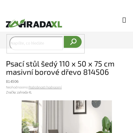
Přejít na obsah
Náku
Hledat
Psací stůl šedý 110 x 50 x 75 cm
masivní borové dřevo 814506
814506
Průměrné hodnocení produktu je 0,0 z 5 hvězdiček.
Neohodnoceno
Podrobnosti hodnocení
Značka:
zahrada-XL