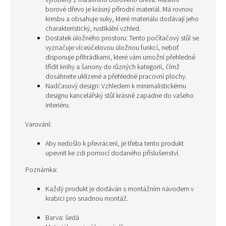
vyrobený z masivního borového dřeva. Masivní
borové dřevo je krásný přírodní materiál. Má rovnou
kresbu a obsahuje suky, které materiálu dodávají jeho
charakteristický, rustikální vzhled.
Dostatek úložného prostoru: Tento počítačový stůl se
vyznačuje víceúčelovou úložnou funkcí, neboť
disponuje přihrádkami, které vám umožní přehledně
třídit knihy a šanony do různých kategorií, čímž
dosáhnete uklizené a přehledné pracovní plochy.
Nadčasový design: Vzhledem k minimalistickému
designu kancelářský stůl krásně zapadne do vašeho
interiéru.
Varování:
Aby nedošlo k převrácení, je třeba tento produkt
upevnit ke zdi pomocí dodaného příslušenství.
Poznámka:
Každý produkt je dodáván s montážním návodem v
krabici pro snadnou montáž.
Barva: šedá