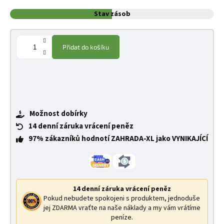
Stav zásob
Přidat do košíku
Možnost dobírky
14 denní záruka vrácení peněz
97% zákazníků hodnotí ZAHRADA-XL jako VYNIKAJÍCÍ
14 denní záruka vrácení peněz
Pokud nebudete spokojeni s produktem, jednoduše
jej ZDARMA vraťte na naše náklady a my vám vrátíme
peníze.