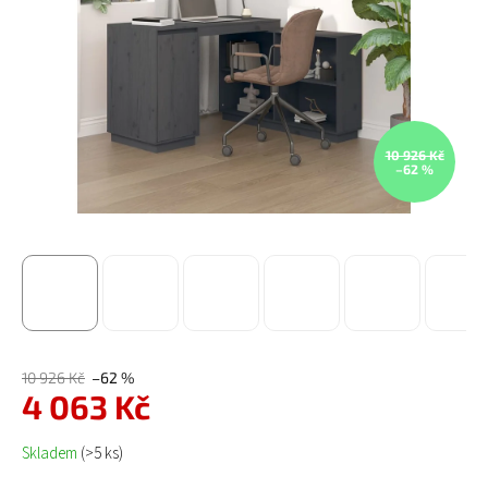
10 926 Kč
–62 %
10 926 Kč
–62 %
4 063 Kč
Měrná cena:
Skladem
(>5 ks)