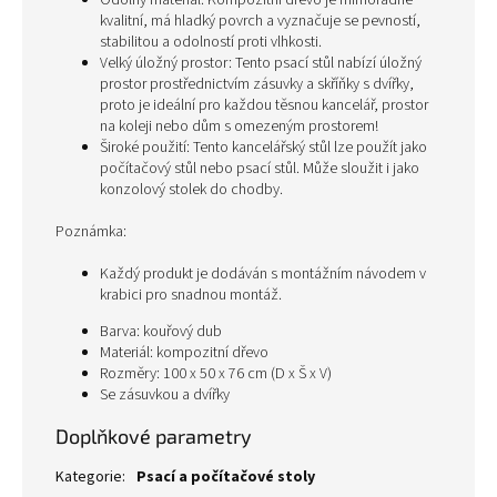
Odolný materiál: Kompozitní dřevo je mimořádně
kvalitní, má hladký povrch a vyznačuje se pevností,
stabilitou a odolností proti vlhkosti.
Velký úložný prostor: Tento psací stůl nabízí úložný
prostor prostřednictvím zásuvky a skříňky s dvířky,
proto je ideální pro každou těsnou kancelář, prostor
na koleji nebo dům s omezeným prostorem!
Široké použití: Tento kancelářský stůl lze použít jako
počítačový stůl nebo psací stůl. Může sloužit i jako
konzolový stolek do chodby.
Poznámka:
Každý produkt je dodáván s montážním návodem v
krabici pro snadnou montáž.
Barva: kouřový dub
Materiál: kompozitní dřevo
Rozměry: 100 x 50 x 76 cm (D x Š x V)
Se zásuvkou a dvířky
Doplňkové parametry
Kategorie
:
Psací a počítačové stoly