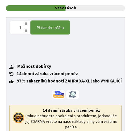
Stav zásob
Přidat do košíku
Možnost dobírky
14 denní záruka vrácení peněz
97% zákazníků hodnotí ZAHRADA-XL jako VYNIKAJÍCÍ
14 denní záruka vrácení peněz
Pokud nebudete spokojeni s produktem, jednoduše
jej ZDARMA vraťte na naše náklady a my vám vrátíme
peníze.