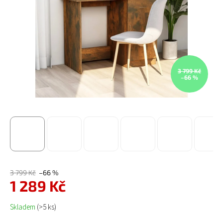
3 799 Kč
–66 %
3 799 Kč
–66 %
1 289 Kč
Měrná cena:
Skladem
(>5 ks)