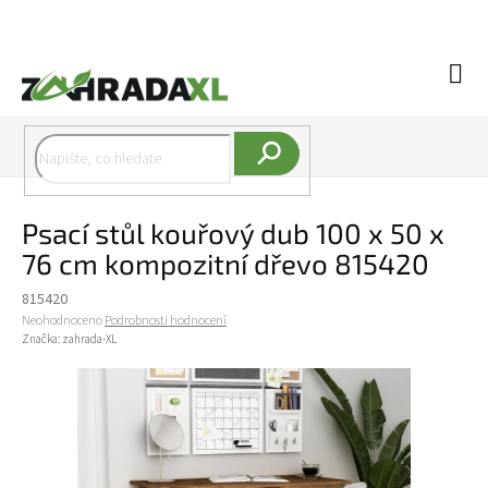
Přejít na obsah
Náku
Hledat
Psací stůl kouřový dub 100 x 50 x
76 cm kompozitní dřevo 815420
815420
Průměrné hodnocení produktu je 0,0 z 5 hvězdiček.
Neohodnoceno
Podrobnosti hodnocení
Značka:
zahrada-XL