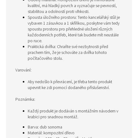
Odolný materiál: Kompozitní dřevo je mimořádně
kvalitní, má hladký povrch a vyznačuje se pevností,
stabilitou a odolností proti vlhkosti.
Spousta úložného prostoru: Tento kancelářský stůl je
vybaven 1 zásuvkou a 1 skříňkou, poskytne vám tedy
spoustu prostoru pro přehledné uložení různých
každodenních potřeb, které tak budete mít neustále
po ruce.
Praktická dvířka: Chraňte své nezbytnosti před
prachem tím, že je schováte za dvířka tohoto
počítačového stolu.
Varování:
Aby nedošlo k převrácení, je třeba tento produkt
upevnit ke zdi pomocí dodaného příslušenství.
Poznámka:
Každý produkt je dodáván s montážním návodem v
krabici pro snadnou montáž.
Barva: dub sonoma
Materiál: kompozitní dřevo