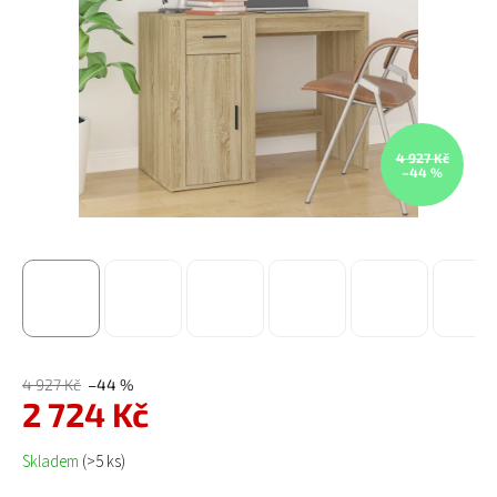
4 927 Kč
–44 %
4 927 Kč
–44 %
2 724 Kč
Měrná cena:
Skladem
(>5 ks)