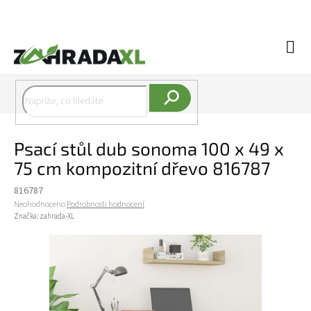
Přejít na obsah
Náku
Hledat
Psací stůl dub sonoma 100 x 49 x
75 cm kompozitní dřevo 816787
816787
Průměrné hodnocení produktu je 0,0 z 5 hvězdiček.
Neohodnoceno
Podrobnosti hodnocení
Značka:
zahrada-XL