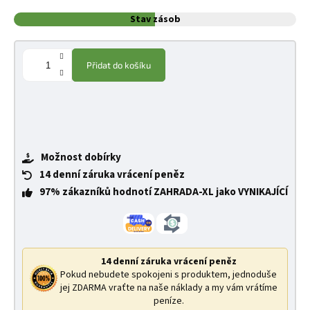
Stav zásob
Přidat do košíku
Možnost dobírky
14 denní záruka vrácení peněz
97% zákazníků hodnotí ZAHRADA-XL jako VYNIKAJÍCÍ
14 denní záruka vrácení peněz
Pokud nebudete spokojeni s produktem, jednoduše
jej ZDARMA vraťte na naše náklady a my vám vrátíme
peníze.