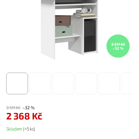
3 511 Kč
–32 %
3 511 Kč
–32 %
2 368 Kč
Měrná cena:
Skladem
(>5 ks)