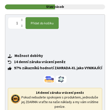
Stav zásob
Přidat do košíku
Možnost dobírky
14 denní záruka vrácení peněz
97% zákazníků hodnotí ZAHRADA-XL jako VYNIKAJÍCÍ
14 denní záruka vrácení peněz
Pokud nebudete spokojeni s produktem, jednoduše
jej ZDARMA vraťte na naše náklady a my vám vrátíme
peníze.