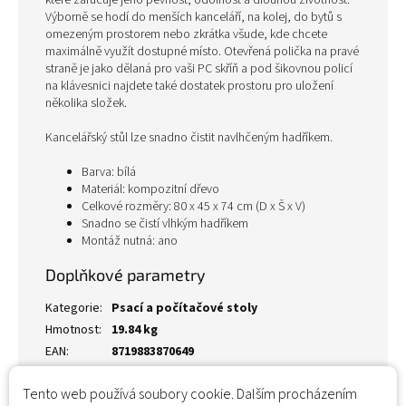
které zaručuje jeho pevnost, odolnost a dlouhou životnost.
Výborně se hodí do menších kanceláří, na kolej, do bytů s
omezeným prostorem nebo zkrátka všude, kde chcete
maximálně využít dostupné místo. Otevřená polička na pravé
straně je jako dělaná pro vaši PC skříň a pod šikovnou policí
na klávesnici najdete také dostatek prostoru pro uložení
několika složek.
Kancelářský stůl lze snadno čistit navlhčeným hadříkem.
Barva: bílá
Materiál: kompozitní dřevo
Celkové rozměry: 80 x 45 x 74 cm (D x Š x V)
Snadno se čistí vlhkým hadříkem
Montáž nutná: ano
Doplňkové parametry
Kategorie
:
Psací a počítačové stoly
Hmotnost
:
19.84 kg
EAN
:
8719883870649
Tento web používá soubory cookie. Dalším procházením