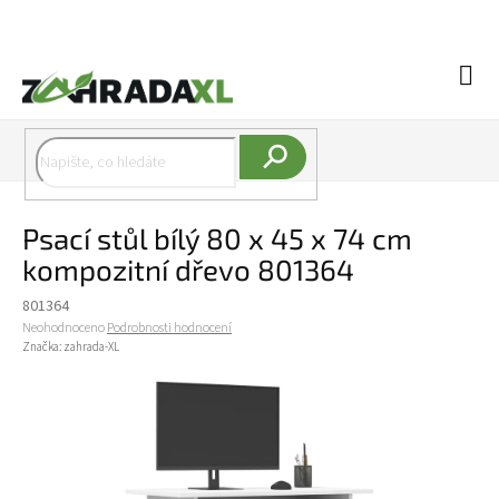
Přejít na obsah
Náku
Hledat
Psací stůl bílý 80 x 45 x 74 cm
kompozitní dřevo 801364
801364
Průměrné hodnocení produktu je 0,0 z 5 hvězdiček.
Neohodnoceno
Podrobnosti hodnocení
Značka:
zahrada-XL