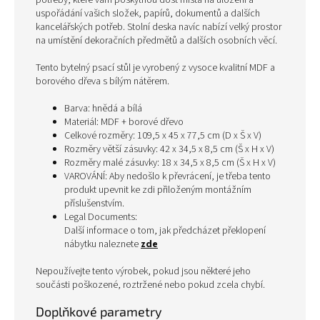
potřeby, které vám poskytnou dost místa na uložení a
uspořádání vašich složek, papírů, dokumentů a dalších
kancelářských potřeb. Stolní deska navíc nabízí velký prostor
na umístění dekoračních předmětů a dalších osobních věcí.
Tento bytelný psací stůl je vyrobený z vysoce kvalitní MDF a
borového dřeva s bílým nátěrem.
Barva: hnědá a bílá
Materiál: MDF + borové dřevo
Celkové rozměry: 109,5 x 45 x 77,5 cm (D x Š x V)
Rozměry větší zásuvky: 42 x 34,5 x 8,5 cm (Š x H x V)
Rozměry malé zásuvky: 18 x 34,5 x 8,5 cm (Š x H x V)
VAROVÁNÍ: Aby nedošlo k převrácení, je třeba tento
produkt upevnit ke zdi přiloženým montážním
příslušenstvím.
Legal Documents:
Další informace o tom, jak předcházet překlopení
nábytku naleznete
zde
Nepoužívejte tento výrobek, pokud jsou některé jeho
součásti poškozené, roztržené nebo pokud zcela chybí.
Doplňkové parametry