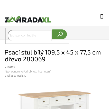
Přejít na obsah
Náku
Hledat
Psací stůl bílý 109,5 x 45 x 77,5 cm
dřevo 280069
280069
Průměrné hodnocení produktu je 0,0 z 5 hvězdiček.
Neohodnoceno
Podrobnosti hodnocení
Značka:
zahrada-XL