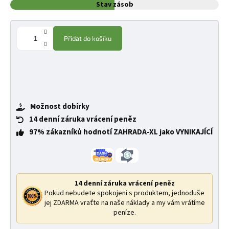
Stav zásob
Přidat do košíku
Možnost dobírky
14 denní záruka vrácení peněz
97% zákazníků hodnotí ZAHRADA-XL jako VYNIKAJÍCÍ
14 denní záruka vrácení peněz
Pokud nebudete spokojeni s produktem, jednoduše
jej ZDARMA vraťte na naše náklady a my vám vrátíme
peníze.