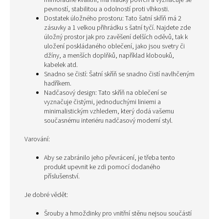
mimořádně kvalitní, má hladký povrch a vyznačuje se
pevností, stabilitou a odolností proti vlhkosti.
Dostatek úložného prostoru: Tato šatní skříň má 2
zásuvky a 1 velkou přihrádku s šatní tyčí. Najdete zde
úložný prostor jak pro zavěšení delších oděvů, tak k
uložení poskládaného oblečení, jako jsou svetry či
džíny, a menších doplňků, například klobouků,
kabelek atd.
Snadno se čistí: Šatní skříň se snadno čistí navlhčeným
hadříkem.
Nadčasový design: Tato skříň na oblečení se
vyznačuje čistými, jednoduchými liniemi a
minimalistickým vzhledem, který dodá vašemu
současnému interiéru nadčasový moderní styl.
Varování:
Aby se zabránilo jeho převrácení, je třeba tento
produkt upevnit ke zdi pomocí dodaného
příslušenství.
Je dobré vědět:
Šrouby a hmoždinky pro vnitřní stěnu nejsou součástí