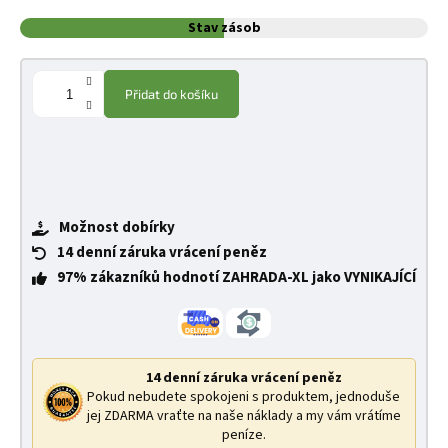
Stav zásob
Přidat do košíku
Možnost dobírky
14 denní záruka vrácení peněz
97% zákazníků hodnotí ZAHRADA-XL jako VYNIKAJÍCÍ
14 denní záruka vrácení peněz
Pokud nebudete spokojeni s produktem, jednoduše
jej ZDARMA vraťte na naše náklady a my vám vrátíme
peníze.