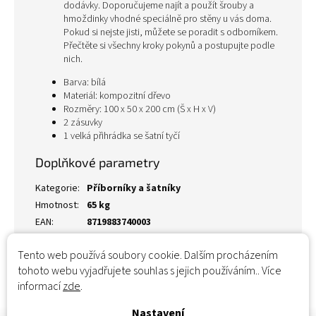
dodávky. Doporučujeme najít a použít šrouby a
hmoždinky vhodné speciálně pro stěny u vás doma.
Pokud si nejste jisti, můžete se poradit s odborníkem.
Přečtěte si všechny kroky pokynů a postupujte podle
nich.
Barva: bílá
Materiál: kompozitní dřevo
Rozměry: 100 x 50 x 200 cm (Š x H x V)
2 zásuvky
1 velká přihrádka se šatní tyčí
Doplňkové parametry
Kategorie
:
Příborníky a šatníky
Hmotnost
:
65 kg
EAN
:
8719883740003
Tento web používá soubory cookie. Dalším procházením
tohoto webu vyjadřujete souhlas s jejich používáním.. Více
informací
zde
.
Nastavení