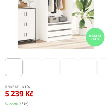
8 942 Kč
–41 %
8 942 Kč
–41 %
5 239 Kč
Měrná cena:
Skladem
(>5 ks)