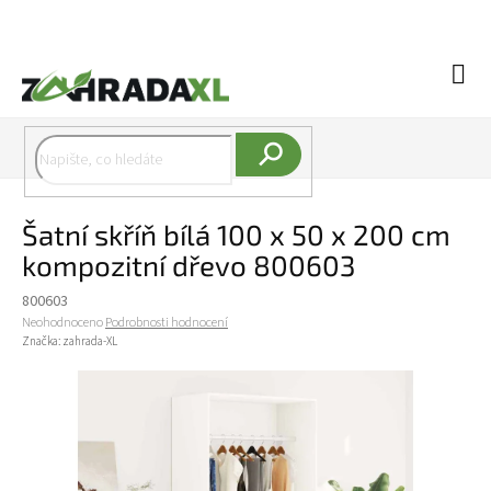
Přejít na obsah
Náku
Hledat
Šatní skříň bílá 100 x 50 x 200 cm
kompozitní dřevo 800603
800603
Průměrné hodnocení produktu je 0,0 z 5 hvězdiček.
Neohodnoceno
Podrobnosti hodnocení
Značka:
zahrada-XL