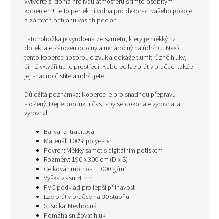
Vytvořte si doma hřejivou atmosféru s tímto osobitým
kobercem! Je to perfektní volba pro dekoraci vašeho pokoje
a zároveň ochranu vašich podlah.
Tato rohožka je vyrobena ze sametu, který je měkký na
dotek, ale zároveň odolný a nenáročný na údržbu. Navíc
tento koberec absorbuje zvuk a dokáže tlumit různé hluky,
čímž vytváří tiché prostředí. Koberec lze prát v pračce, takže
jej snadno čistíte a udržujete.
Důležitá poznámka: Koberec je pro snadnou přepravu
složený. Dejte produktu čas, aby se dokonale vyrovnal a
vyrovnal.
Barva: antracitová
Materiál: 100% polyester
Povrch: Měkký samet s digitálním potiskem
Rozměry: 190 x 300 cm (D x Š)
Celková hmotnost: 1000 g/m²
Výška vlasu: 4 mm
PVC podklad pro lepší přilnavost
Lze prát v pračce na 30 stupňů
Sušička: Nevhodná
Pomáhá snižovat hluk