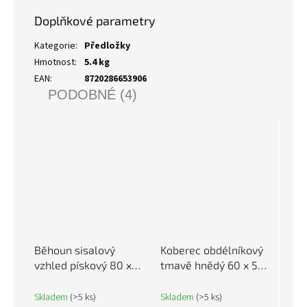
Doplňkové parametry
Kategorie
:
Předložky
Hmotnost
:
5.4 kg
EAN
:
8720286653906
PODOBNÉ (4)
Běhoun sisalový
Koberec obdélníkový
vzhled pískový 80 x
tmavě hnědý 60 x 500
250 cm 355791
cm bambus 376737
Skladem
(>5 ks)
Skladem
(>5 ks)