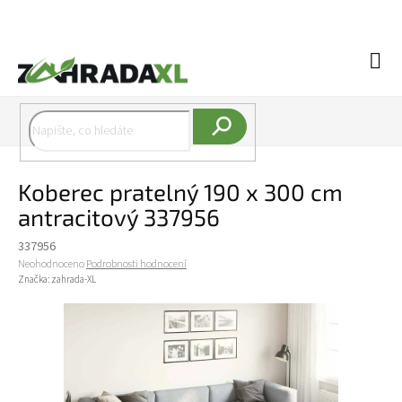
Přejít na obsah
Náku
Hledat
Koberec pratelný 190 x 300 cm
antracitový 337956
337956
Průměrné hodnocení produktu je 0,0 z 5 hvězdiček.
Neohodnoceno
Podrobnosti hodnocení
Značka:
zahrada-XL