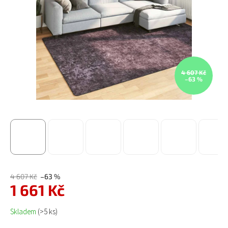
4 607 Kč
–63 %
4 607 Kč
–63 %
1 661 Kč
Měrná cena:
Skladem
(>5 ks)