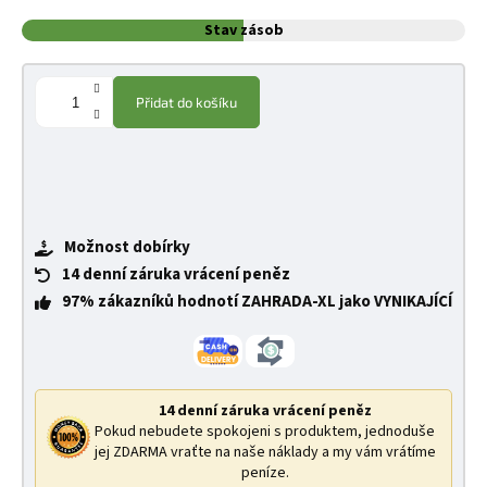
Stav zásob
Přidat do košíku
Možnost dobírky
14 denní záruka vrácení peněz
97% zákazníků hodnotí ZAHRADA-XL jako VYNIKAJÍCÍ
14 denní záruka vrácení peněz
Pokud nebudete spokojeni s produktem, jednoduše
jej ZDARMA vraťte na naše náklady a my vám vrátíme
peníze.