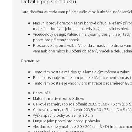
Detailní popis produktu
Tato dřevěná válenda vám přijde skvěle vhod k uložení nečekanýc
Masivní borové dřevo: Masivní borové dřevo je krásný příro
materiálu dodávají jeho charakteristický, rustikální vzhled.
Víceúčelový design: Válenda má výsuvný design, lze ji te
postel pro příjemný spánek.
Prostorově úsporná volba: Válenda z masivního dřeva vám p
vám nabídne místo k uložení oblečení, hraček a dek. Jedná 
Poznámka:
Tento rám postele má design s lamelovým roštem a zahrnuj
Balení obsahuje pouze rám postele. Matrace není součást
Tento rám postele je vhodný pro matrace o rozměrech 80 x
Barva: bílá
Materiál: masivní borové dřevo
Celkové rozměry (po rozložení): 203,5 x 160 x 76 cm (D x Š 
Celkové rozměry (při složení): 203,5 x 86 x 76 cm (D x Š x V)
Výška spací plochy od země: 30 cm
Funguje jako postel pro hosty i pohovka
Vhodné rozměry matrace: 80 x 200 cm (Š x D) (matrace není