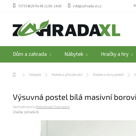
Přejít na obsah
K
737374629 Po-Pá 11:00-14:00
info@zahrada-xl.cz
Dům a zahrada
Nábytek
Hračky a hry
Domů
Nábytek
Postele a příslušenství
Postele a rámy postelí
V
Výsuvná postel bílá masivní boro
Průměrné hodnocení produktu je 0,0 z 5 hvězdiček.
Neohodnoceno
Podrobnosti hodnocení
Značka:
zahrada-XL