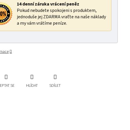
14 denní záruka vrácení peněz
Pokud nebudete spokojeni s produktem,
jednoduše jej ZDARMA vraťte na naše náklady
a my vám vrátíme peníze.
ormace
EPTAT SE
HLÍDAT
SDÍLET