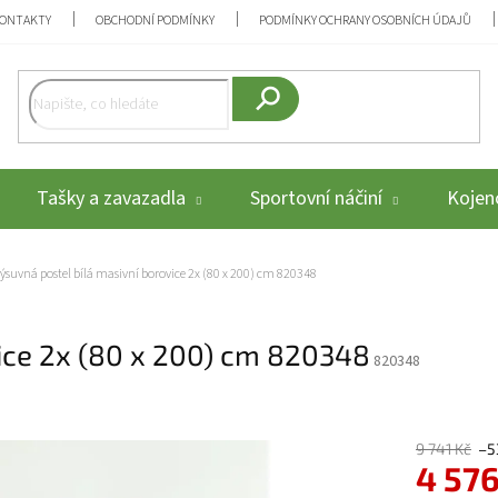
ONTAKTY
OBCHODNÍ PODMÍNKY
PODMÍNKY OCHRANY OSOBNÍCH ÚDAJŮ
Hledat
Tašky a zavazadla
Sportovní náčiní
Kojenc
ýsuvná postel bílá masivní borovice 2x (80 x 200) cm 820348
vice 2x (80 x 200) cm 820348
820348
9 741 Kč
–5
4 576