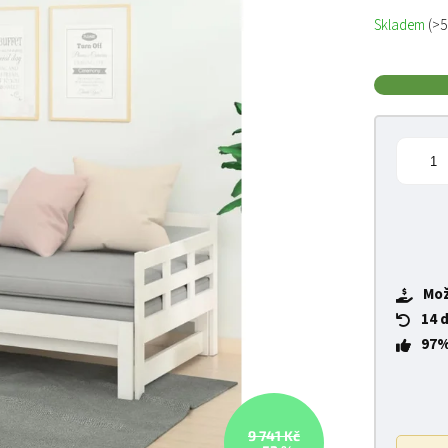
Měrná cena
Skladem
(>5
Mož
14 
97%
9 741 Kč