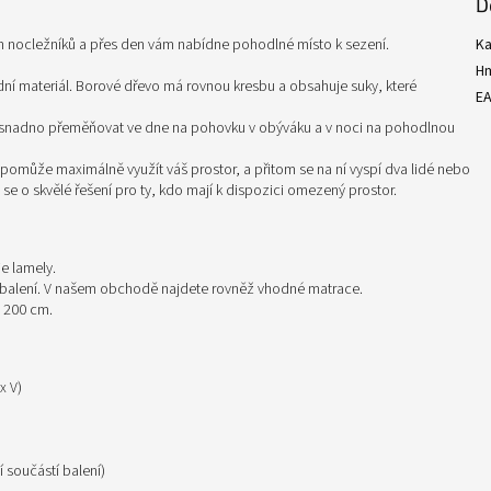
D
h nocležníků a přes den vám nabídne pohodlné místo k sezení.
Ka
H
dní materiál. Borové dřevo má rovnou kresbu a obsahuje suky, které
E
dy snadno přeměňovat ve dne na pohovku v obýváku a v noci na pohodlnou
omůže maximálně využít váš prostor, a přitom se na ní vyspí dva lidé nebo
se o skvělé řešení pro ty, kdo mají k dispozici omezený prostor.
e lamely.
í balení. V našem obchodě najdete rovněž vhodné matrace.
 200 cm.
x V)
 součástí balení)