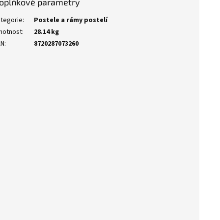
oplňkové parametry
tegorie
:
Postele a rámy postelí
motnost
:
28.14 kg
AN
:
8720287073260