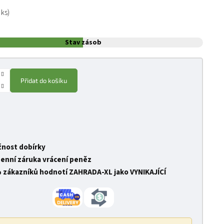
:
 ks)
Stav zásob
Přidat do košíku
nost dobírky
denní záruka vrácení peněz
 zákazníků hodnotí ZAHRADA-XL jako VYNIKAJÍCÍ