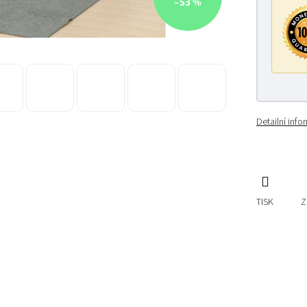
–53 %
Detailní inf
TISK
Z