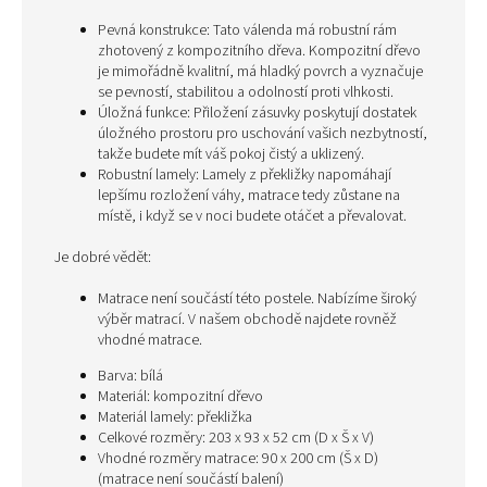
Pevná konstrukce: Tato válenda má robustní rám
zhotovený z kompozitního dřeva. Kompozitní dřevo
je mimořádně kvalitní, má hladký povrch a vyznačuje
se pevností, stabilitou a odolností proti vlhkosti.
Úložná funkce: Přiložení zásuvky poskytují dostatek
úložného prostoru pro uschování vašich nezbytností,
takže budete mít váš pokoj čistý a uklizený.
Robustní lamely: Lamely z překližky napomáhají
lepšímu rozložení váhy, matrace tedy zůstane na
místě, i když se v noci budete otáčet a převalovat.
Je dobré vědět:
Matrace není součástí této postele. Nabízíme široký
výběr matrací. V našem obchodě najdete rovněž
vhodné matrace.
Barva: bílá
Materiál: kompozitní dřevo
Materiál lamely: překližka
Celkové rozměry: 203 x 93 x 52 cm (D x Š x V)
Vhodné rozměry matrace: 90 x 200 cm (Š x D)
(matrace není součástí balení)