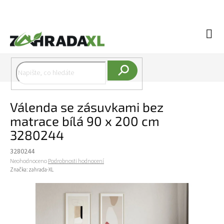
Přejít na obsah
Náku
Hledat
Válenda se zásuvkami bez
matrace bílá 90 x 200 cm
3280244
3280244
Průměrné hodnocení produktu je 0,0 z 5 hvězdiček.
Neohodnoceno
Podrobnosti hodnocení
Značka:
zahrada-XL