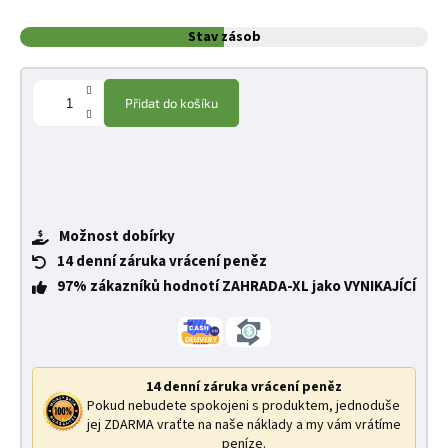
Stav zásob
Přidat do košíku
Možnost dobírky
14 denní záruka vrácení peněz
97% zákazníků hodnotí ZAHRADA-XL jako VYNIKAJÍCÍ
14 denní záruka vrácení peněz
Pokud nebudete spokojeni s produktem, jednoduše
jej ZDARMA vraťte na naše náklady a my vám vrátíme
peníze.