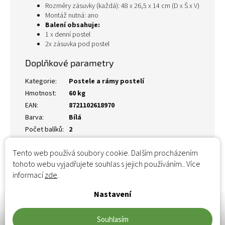
Rozměry zásuvky (každá): 48 x 26,5 x 14 cm (D x Š x V)
Montáž nutná: ano
Balení obsahuje:
1 x denní postel
2x zásuvka pod postel
Doplňkové parametry
Kategorie
:
Postele a rámy postelí
Hmotnost
:
60 kg
EAN
:
8721102618970
Barva
:
Bílá
Počet balíků
:
2
Tento web používá soubory cookie. Dalším procházením
tohoto webu vyjadřujete souhlas s jejich používáním.. Více
informací
zde
.
Nastavení
Souhlasím