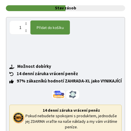
Stav zásob
Přidat do košíku
Možnost dobírky
14 denní záruka vrácení peněz
97% zákazníků hodnotí ZAHRADA-XL jako VYNIKAJÍCÍ
14 denní záruka vrácení peněz
Pokud nebudete spokojeni s produktem, jednoduše
jej ZDARMA vraťte na naše náklady a my vám vrátíme
peníze.