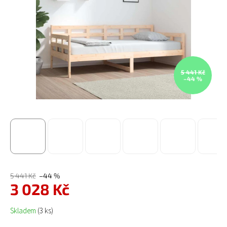
5 441 Kč
–44 %
5 441 Kč
–44 %
3 028 Kč
Měrná cena:
Skladem
(3 ks)