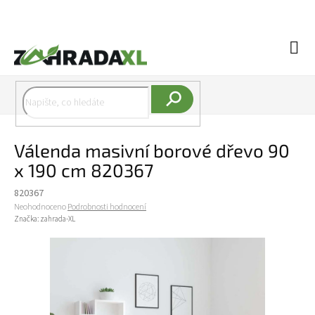
Přejít na obsah
Náku
Hledat
Válenda masivní borové dřevo 90
x 190 cm 820367
820367
Průměrné hodnocení produktu je 0,0 z 5 hvězdiček.
Neohodnoceno
Podrobnosti hodnocení
Značka:
zahrada-XL