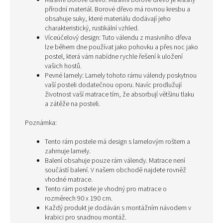
Masivní borové dřevo: Masivní borové dřevo je krásný
přírodní materiál. Borové dřevo má rovnou kresbu a
obsahuje suky, které materiálu dodávají jeho
charakteristický, rustikální vzhled.
Víceúčelový design: Tuto válendu z masivního dřeva
lze během dne používat jako pohovku a přes noc jako
postel, která vám nabídne rychle řešení k uložení
vašich hostů.
Pevné lamely: Lamely tohoto rámu válendy poskytnou
vaší posteli dodatečnou oporu. Navíc prodlužují
životnost vaší matrace tím, že absorbují většinu tlaku
a zátěže na posteli.
Poznámka:
Tento rám postele má design s lamelovým roštem a
zahrnuje lamely.
Balení obsahuje pouze rám válendy. Matrace není
součástí balení. V našem obchodě najdete rovněž
vhodné matrace.
Tento rám postele je vhodný pro matrace o
rozměrech 90 x 190 cm.
Každý produkt je dodáván s montážním návodem v
krabici pro snadnou montáž.