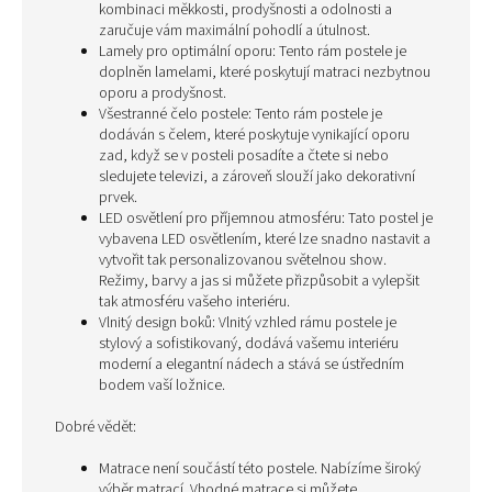
kombinaci měkkosti, prodyšnosti a odolnosti a
zaručuje vám maximální pohodlí a útulnost.
Lamely pro optimální oporu: Tento rám postele je
doplněn lamelami, které poskytují matraci nezbytnou
oporu a prodyšnost.
Všestranné čelo postele: Tento rám postele je
dodáván s čelem, které poskytuje vynikající oporu
zad, když se v posteli posadíte a čtete si nebo
sledujete televizi, a zároveň slouží jako dekorativní
prvek.
LED osvětlení pro příjemnou atmosféru: Tato postel je
vybavena LED osvětlením, které lze snadno nastavit a
vytvořit tak personalizovanou světelnou show.
Režimy, barvy a jas si můžete přizpůsobit a vylepšit
tak atmosféru vašeho interiéru.
Vlnitý design boků: Vlnitý vzhled rámu postele je
stylový a sofistikovaný, dodává vašemu interiéru
moderní a elegantní nádech a stává se ústředním
bodem vaší ložnice.
Dobré vědět:
Matrace není součástí této postele. Nabízíme široký
výběr matrací. Vhodné matrace si můžete