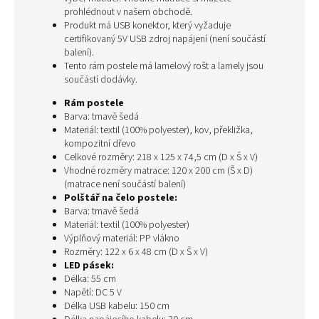
prohlédnout v našem obchodě.
Produkt má USB konektor, který vyžaduje
certifikovaný 5V USB zdroj napájení (není součástí
balení).
Tento rám postele má lamelový rošt a lamely jsou
součástí dodávky.
Rám postele
Barva: tmavě šedá
Materiál: textil (100% polyester), kov, překližka,
kompozitní dřevo
Celkové rozměry: 218 x 125 x 74,5 cm (D x Š x V)
Vhodné rozměry matrace: 120 x 200 cm (Š x D)
(matrace není součástí balení)
Polštář na čelo postele:
Barva: tmavě šedá
Materiál: textil (100% polyester)
Výplňový materiál: PP vlákno
Rozměry: 122 x 6 x 48 cm (D x Š x V)
LED pásek:
Délka: 55 cm
Napětí: DC 5 V
Délka USB kabelu: 150 cm