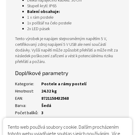
Délka napájecího kabelu: 30 cm
Stupeň krytí: IP65
Balení obsahuje:
1 x rám postele
1x polštář na čelo postele
2x LED pásek
Tento výrobek je napájen stejnosměrným napětím 5 V,
certifikovaný zdroj napájení 5 V USB ale není součástí
dodávky. Vyšší napětí může způsobit přehřátí a může mít za
následek poškození zařízení a vést k potenciálnímu riziku
přehřátí a požáru.
Doplňkové parametry
Kategorie
:
Postele a rámy postelí
Hmotnost
:
24.32 kg
EAN
:
8721158432568
Barva
:
Šedá
Počet balíků
:
3
Tento web používá soubory cookie. Dalším procházením
tohoto webu vyjadřujete souhlas s jejich používáním.. Více