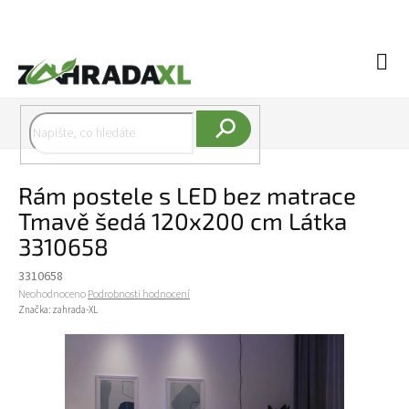
Přejít na obsah
Náku
Hledat
Rám postele s LED bez matrace
Tmavě šedá 120x200 cm Látka
3310658
3310658
Průměrné hodnocení produktu je 0,0 z 5 hvězdiček.
Neohodnoceno
Podrobnosti hodnocení
Značka:
zahrada-XL