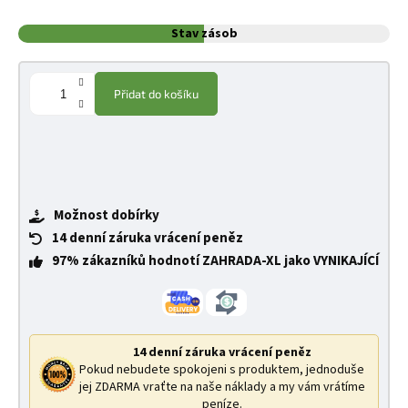
Stav zásob
Přidat do košíku
Možnost dobírky
14 denní záruka vrácení peněz
97% zákazníků hodnotí ZAHRADA-XL jako VYNIKAJÍCÍ
14 denní záruka vrácení peněz
Pokud nebudete spokojeni s produktem, jednoduše
jej ZDARMA vraťte na naše náklady a my vám vrátíme
peníze.