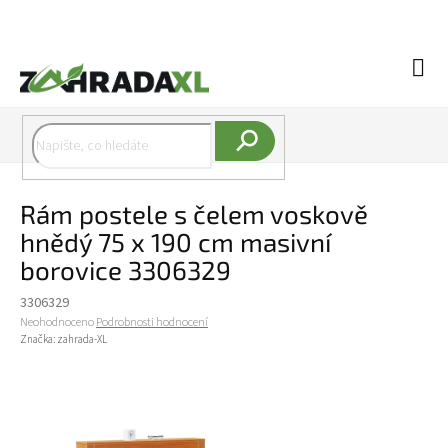
Přejít na obsah
Náku
Hledat
Rám postele s čelem voskově
hnědý 75 x 190 cm masivní
borovice 3306329
3306329
Průměrné hodnocení produktu je 0,0 z 5 hvězdiček.
Neohodnoceno
Podrobnosti hodnocení
Značka:
zahrada-XL