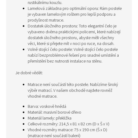
rustikálnímu kouzlu.
Lamelová základna pro optimální oporu: Rám postele
je vybaven lamelovým roštem pro lepší podporu a
prodyšnost matrace.
Dostatek úložného prostoru: Toto elegantní čelo je
vybaveno dvěma praktickými policemi, které nabízejí
dostatek úložného prostoru, abyste měli všechny
věci, které si přejete mít v noci po ruce, na dosah.
Volně stojící čelo postele: Volně stojící čelo postele
nabízí bezproblémové řešení pro snadné umístění a
přemístění bez nutnosti instalace na stěnu.
Je dobré vědět:
Matrace není součástí této postele. Nabízíme široký
výběr matrací. V našem obchodě najdete rovněž
vhodné matrace.
Barva: voskově hnědá
Materiál: masivní borové dřevo
Materiál lamely: překližka
Celkové rozměry: 214,5 x 81 x 82 cm (D x Š x V)
Vhodné rozměry matrace: 75 x 190 cm (Š x D)
(matrace není součástí balení)