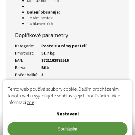
Montáž nutná: ano
Balení obsahuje:
1 x rám postele
1 x hlavové čelo
Doplňkové parametry
Kategorie
:
Postele a rámy postelí
Hmotnost
:
51.7 kg
EAN
:
8721102975516
Barva
:
Bílá
Počet balíků
:
3
Tento web používá soubory cookie. Dalším procházením
tohoto webu vyjadřujete souhlas s jejich používáním.. Více
informací
zde
.
Nastavení
Souhlasím