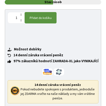
Stav zásob
Přidat do košíku
Možnost dobírky
14 denní záruka vrácení peněz
97% zákazníků hodnotí ZAHRADA-XL jako VYNIKAJÍCÍ
14 denní záruka vrácení peněz
Pokud nebudete spokojeni s produktem, jednoduše
jej ZDARMA vraťte na naše náklady a my vám vrátíme
peníze.