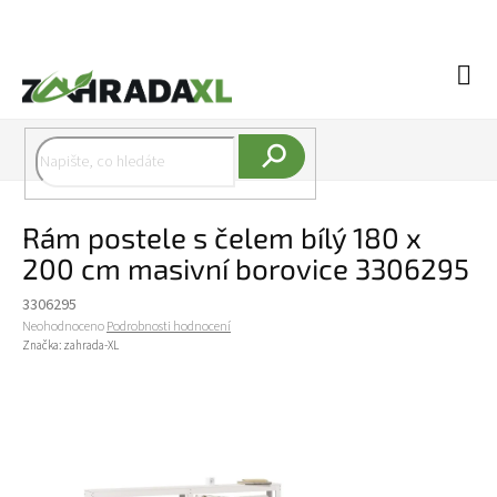
Přejít na obsah
Náku
Hledat
Rám postele s čelem bílý 180 x
200 cm masivní borovice 3306295
3306295
Průměrné hodnocení produktu je 0,0 z 5 hvězdiček.
Neohodnoceno
Podrobnosti hodnocení
Značka:
zahrada-XL