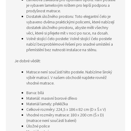
Lamelová základna pro optimální oporu: Rám postele
je vybaven lamelovým roštem pro lepší podporu a
prodyšnost matrace.
Dostatek úložného prostoru: Toto elegantní čelo je
vybaveno dvěma praktickými policemi, které nabízejí
dostatek úložného prostoru, abyste měli všechny
věci, které si přejete mít v noci po ruce, na dosah.
Volně stojící čelo postele: Volně stojící čelo postele
nabízí bezproblémové řešení pro snadné umístění a
přemístění bez nutnosti instalace na stěnu.
Je dobré vědět:
Matrace není součástí této postele. Nabízíme široký
výběr matrací. V našem obchodě najdete rovněž
vhodné matrace.
Barva: bílá
Materiál: masivní borové dřevo
Materiál lamely: překližka
Celkové rozměry: 224,5 x 186 x 82 cm (D x Š x V)
Vhodné rozměry matrace: 180 x 200 cm (Š x D)
(matrace není součástí balení)
Úložné police