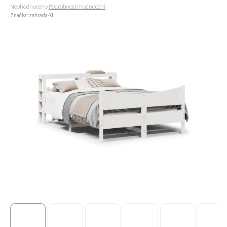
Průměrné hodnocení produktu je 0,0 z 5 hvězdiček.
Neohodnoceno
Podrobnosti hodnocení
Značka:
zahrada-XL