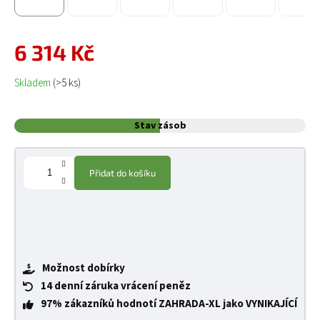
6 314 Kč
Měrná cena:
Skladem
(>5 ks)
Stav zásob
Přidat do košíku
Možnost dobírky
14 denní záruka vrácení peněz
97% zákazníků hodnotí ZAHRADA-XL jako VYNIKAJÍCÍ