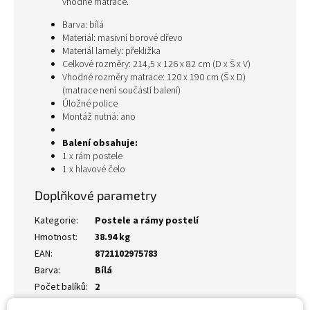
vhodné matrace.
Barva: bílá
Materiál: masivní borové dřevo
Materiál lamely: překližka
Celkové rozměry: 214,5 x 126 x 82 cm (D x Š x V)
Vhodné rozměry matrace: 120 x 190 cm (Š x D)
(matrace není součástí balení)
Úložné police
Montáž nutná: ano
Balení obsahuje:
1 x rám postele
1 x hlavové čelo
Doplňkové parametry
Kategorie
:
Postele a rámy postelí
Hmotnost
:
38.94 kg
EAN
:
8721102975783
Barva
:
Bílá
Počet balíků
:
2