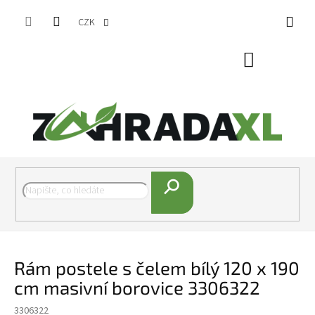
Přejít na obsah
CZK
Nákupní koš
Hledat
Rám postele s čelem bílý 120 x 190
cm masivní borovice 3306322
3306322