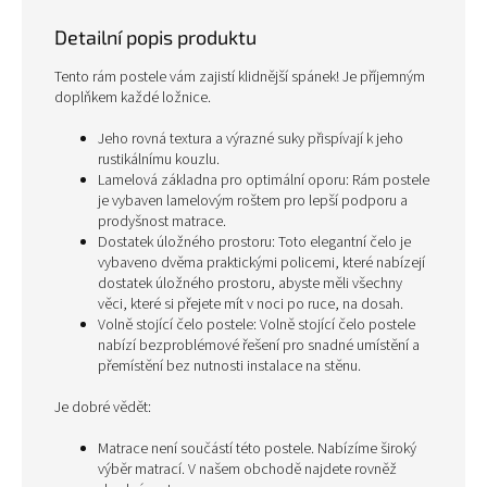
Detailní popis produktu
Tento rám postele vám zajistí klidnější spánek! Je příjemným
doplňkem každé ložnice.
Jeho rovná textura a výrazné suky přispívají k jeho
rustikálnímu kouzlu.
Lamelová základna pro optimální oporu: Rám postele
je vybaven lamelovým roštem pro lepší podporu a
prodyšnost matrace.
Dostatek úložného prostoru: Toto elegantní čelo je
vybaveno dvěma praktickými policemi, které nabízejí
dostatek úložného prostoru, abyste měli všechny
věci, které si přejete mít v noci po ruce, na dosah.
Volně stojící čelo postele: Volně stojící čelo postele
nabízí bezproblémové řešení pro snadné umístění a
přemístění bez nutnosti instalace na stěnu.
Je dobré vědět:
Matrace není součástí této postele. Nabízíme široký
výběr matrací. V našem obchodě najdete rovněž