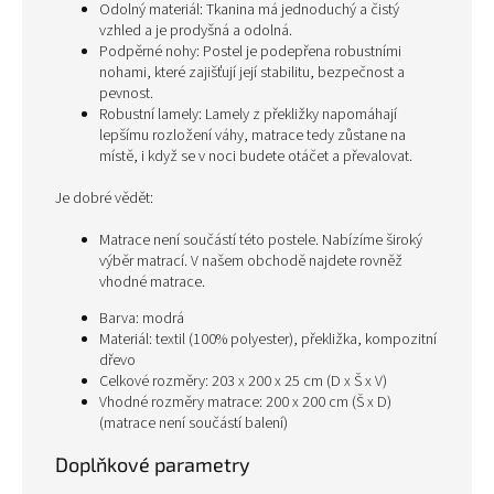
Odolný materiál: Tkanina má jednoduchý a čistý
vzhled a je prodyšná a odolná.
Podpěrné nohy: Postel je podepřena robustními
nohami, které zajišťují její stabilitu, bezpečnost a
pevnost.
Robustní lamely: Lamely z překližky napomáhají
lepšímu rozložení váhy, matrace tedy zůstane na
místě, i když se v noci budete otáčet a převalovat.
Je dobré vědět:
Matrace není součástí této postele. Nabízíme široký
výběr matrací. V našem obchodě najdete rovněž
vhodné matrace.
Barva: modrá
Materiál: textil (100% polyester), překližka, kompozitní
dřevo
Celkové rozměry: 203 x 200 x 25 cm (D x Š x V)
Vhodné rozměry matrace: 200 x 200 cm (Š x D)
(matrace není součástí balení)
Doplňkové parametry