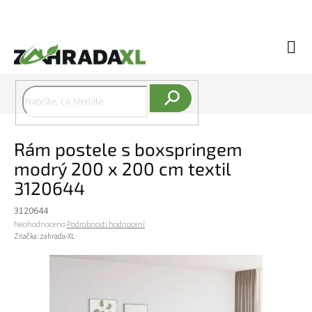
Přejít na obsah
Náku
Hledat
Rám postele s boxspringem
modrý 200 x 200 cm textil
3120644
3120644
Průměrné hodnocení produktu je 0,0 z 5 hvězdiček.
Neohodnoceno
Podrobnosti hodnocení
Značka:
zahrada-XL