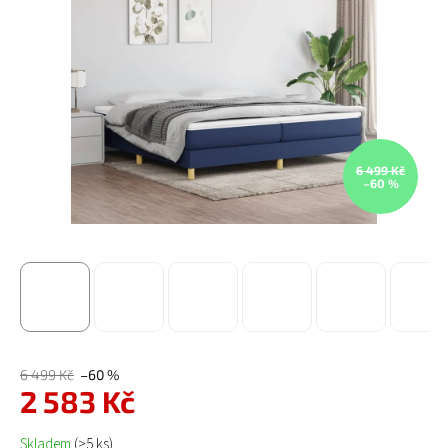
6 499 Kč
–60 %
6 499 Kč
–60 %
2 583 Kč
Měrná cena:
Skladem
(>5 ks)