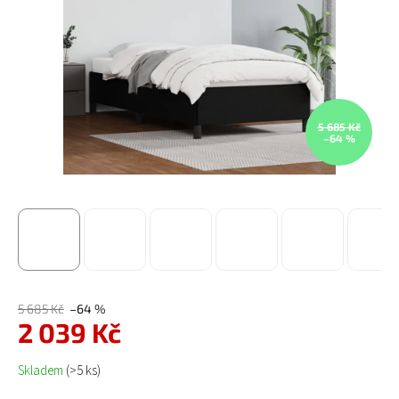
5 685 Kč
–64 %
5 685 Kč
–64 %
2 039 Kč
Měrná cena:
Skladem
(>5 ks)