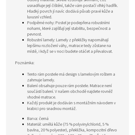
odolný materiál. Skvěle vzdoruje skvrnám, což
usnadňuje její čištění, takže vám postačí vlhký hadřík.
Hladký povrch jí navíc dodává půvab pravé kůže a
luxusní vzhled.
Podpěrné nohy: Postel je podepřena robustními
nohami, které zajišťují její stabilitu, bezpečnost a
pevnost.
Robustní lamely: Lamely z překližky napomáhají
lepšímu rozložení váhy, matrace tedy zůstane na
místě, i když se v noci budete otáčet a převalovat.
Poznámka:
Tento rám postele má design s lamelovým roštem a
zahrnuje lamely.
Balení obsahuje pouze rám postele. Matrace není
součástí balení. V našem obchodě najdete rovněž
vhodné matrace.
Každý produkt je dodáván s montážním návodem v
krabici pro snadnou montáž.
Barva: černá
Materiál: umělá kůže (75 % polyvinylchlorid, 5 %
bavlna, 20 % polyester), překližka, kompozitní dřevo