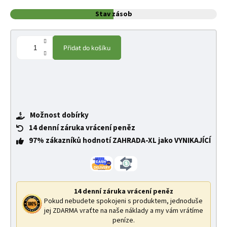
Stav zásob
Přidat do košíku
Možnost dobírky
14 denní záruka vrácení peněz
97% zákazníků hodnotí ZAHRADA-XL jako VYNIKAJÍCÍ
14 denní záruka vrácení peněz
Pokud nebudete spokojeni s produktem, jednoduše
jej ZDARMA vraťte na naše náklady a my vám vrátíme
peníze.