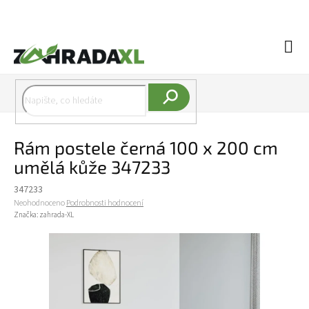
Přejít na obsah
Náku
Hledat
Rám postele černá 100 x 200 cm
umělá kůže 347233
347233
Průměrné hodnocení produktu je 0,0 z 5 hvězdiček.
Neohodnoceno
Podrobnosti hodnocení
Značka:
zahrada-XL