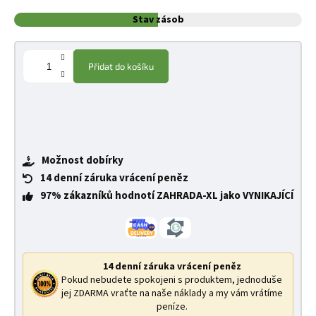
Stav zásob
Přidat do košíku
Možnost dobírky
14 denní záruka vrácení peněz
97% zákazníků hodnotí ZAHRADA-XL jako VYNIKAJÍCÍ
14 denní záruka vrácení peněz
Pokud nebudete spokojeni s produktem, jednoduše
jej ZDARMA vraťte na naše náklady a my vám vrátíme
peníze.