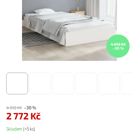
4 012 Kč
–30 %
4 012 Kč
–30 %
2 772 Kč
Měrná cena:
Skladem
(>5 ks)