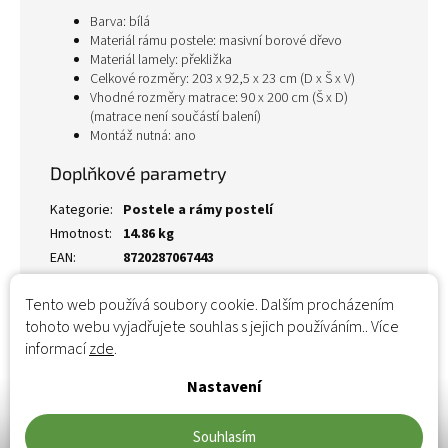
Barva: bílá
Materiál rámu postele: masivní borové dřevo
Materiál lamely: překližka
Celkové rozměry: 203 x 92,5 x 23 cm (D x Š x V)
Vhodné rozměry matrace: 90 x 200 cm (Š x D)
(matrace není součástí balení)
Montáž nutná: ano
Doplňkové parametry
Kategorie
:
Postele a rámy postelí
Hmotnost
:
14.86 kg
EAN
:
8720287067443
Tento web používá soubory cookie. Dalším procházením
tohoto webu vyjadřujete souhlas s jejich používáním.. Více
informací
zde
.
Nastavení
Souhlasím