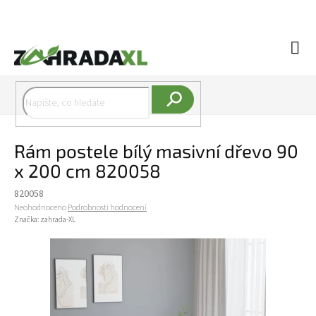
Přejít na obsah
Náku
Hledat
Rám postele bílý masivní dřevo 90
x 200 cm 820058
820058
Průměrné hodnocení produktu je 0,0 z 5 hvězdiček.
Neohodnoceno
Podrobnosti hodnocení
Značka:
zahrada-XL