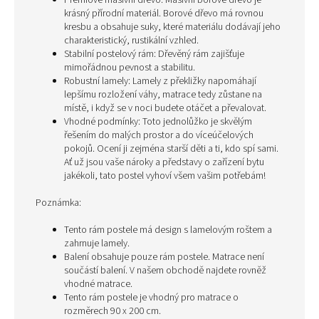
Prémiové masivní dřevo: Masivní borové dřevo je
krásný přírodní materiál. Borové dřevo má rovnou
kresbu a obsahuje suky, které materiálu dodávají jeho
charakteristický, rustikální vzhled.
Stabilní postelový rám: Dřevěný rám zajišťuje
mimořádnou pevnost a stabilitu.
Robustní lamely: Lamely z překližky napomáhají
lepšímu rozložení váhy, matrace tedy zůstane na
místě, i když se v noci budete otáčet a převalovat.
Vhodné podmínky: Toto jednolůžko je skvělým
řešením do malých prostor a do víceúčelových
pokojů. Ocení ji zejména starší děti a ti, kdo spí sami.
Ať už jsou vaše nároky a představy o zařízení bytu
jakékoli, tato postel vyhoví všem vašim potřebám!
Poznámka:
Tento rám postele má design s lamelovým roštem a
zahrnuje lamely.
Balení obsahuje pouze rám postele. Matrace není
součástí balení. V našem obchodě najdete rovněž
vhodné matrace.
Tento rám postele je vhodný pro matrace o
rozměrech 90 x 200 cm.