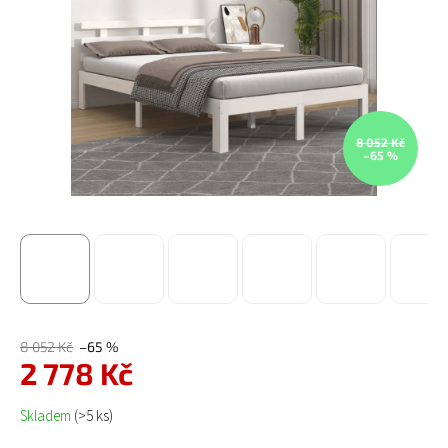
8 052 Kč
–65 %
8 052 Kč
–65 %
2 778 Kč
Měrná cena:
Skladem
(>5 ks)