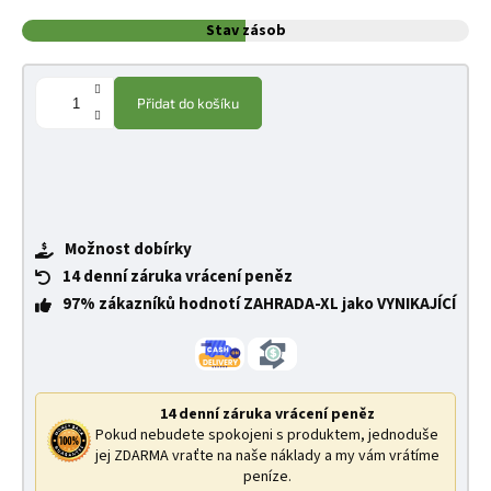
Stav zásob
Přidat do košíku
Možnost dobírky
14 denní záruka vrácení peněz
97% zákazníků hodnotí ZAHRADA-XL jako VYNIKAJÍCÍ
14 denní záruka vrácení peněz
Pokud nebudete spokojeni s produktem, jednoduše
jej ZDARMA vraťte na naše náklady a my vám vrátíme
peníze.