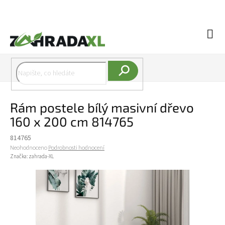
Přejít na obsah
Náku
Hledat
Rám postele bílý masivní dřevo
160 x 200 cm 814765
814765
Průměrné hodnocení produktu je 0,0 z 5 hvězdiček.
Neohodnoceno
Podrobnosti hodnocení
Značka:
zahrada-XL