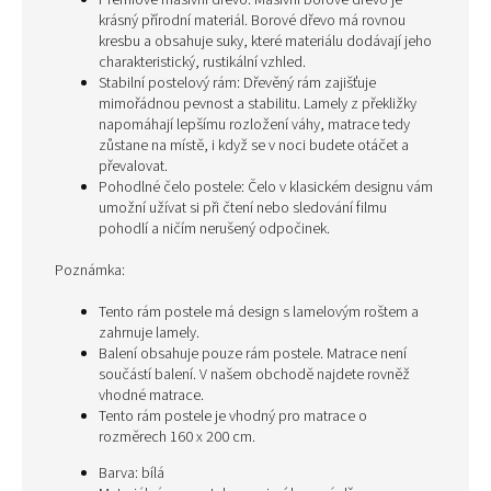
Prémiové masivní dřevo: Masivní borové dřevo je
krásný přírodní materiál. Borové dřevo má rovnou
kresbu a obsahuje suky, které materiálu dodávají jeho
charakteristický, rustikální vzhled.
Stabilní postelový rám: Dřevěný rám zajišťuje
mimořádnou pevnost a stabilitu. Lamely z překližky
napomáhají lepšímu rozložení váhy, matrace tedy
zůstane na místě, i když se v noci budete otáčet a
převalovat.
Pohodlné čelo postele: Čelo v klasickém designu vám
umožní užívat si při čtení nebo sledování filmu
pohodlí a ničím nerušený odpočinek.
Poznámka:
Tento rám postele má design s lamelovým roštem a
zahrnuje lamely.
Balení obsahuje pouze rám postele. Matrace není
součástí balení. V našem obchodě najdete rovněž
vhodné matrace.
Tento rám postele je vhodný pro matrace o
rozměrech 160 x 200 cm.
Barva: bílá