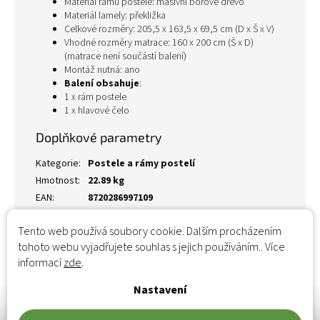
Materiál rámu postele: masivní borové dřevo
Materiál lamely: překližka
Celkové rozměry: 205,5 x 163,5 x 69,5 cm (D x Š x V)
Vhodné rozměry matrace: 160 x 200 cm (Š x D)
(matrace není součástí balení)
Montáž nutná: ano
Balení obsahuje
:
1 x rám postele
1 x hlavové čelo
Doplňkové parametry
Kategorie
:
Postele a rámy postelí
Hmotnost
:
22.89 kg
EAN
:
8720286997109
Tento web používá soubory cookie. Dalším procházením
tohoto webu vyjadřujete souhlas s jejich používáním.. Více
informací
zde
.
Nastavení