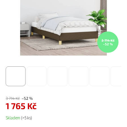
3 714 Kč
–52 %
3 714 Kč
–52 %
1 765 Kč
Měrná cena:
Skladem
(>5 ks)