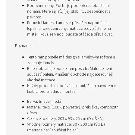
vzhled a je prodyšná a odolná.
Podpěrné nohy: Postel je podepřena robustními
nohami, které zajišťují její stabilitu, bezpečnost a
pevnost.
Robustní lamely: Lamely z překližky napomáhají
lepšímu rozložení váhy, matrace tedy zůstane na
místě, i když se v noci budete otáčet a převalovat.
Poznámka:
Tento rám postele má design s lamelovým roštem a
zahrnuje lamely.
Balení obsahuje pouze rám postele. Matrace není
součástí balení. V našem obchodě najdete rovněž
vhodné matrace.
Každý produkt je dodáván s montážním návodem v
krabici pro snadnou montáž.
Barva: tmavě hnědá
Materiál: textil (100% polyester), překližka, kompozitní
dřevo
Celkové rozměry: 203 x 93 x 25 cm (D x Š x V)
Vhodné rozměry matrace: 90 x 200 cm (Š x D)
(matrace není součástí balení)