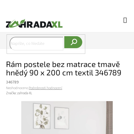
Přejít na obsah
Náku
Hledat
Rám postele bez matrace tmavě
hnědý 90 x 200 cm textil 346789
346789
Průměrné hodnocení produktu je 0,0 z 5 hvězdiček.
Neohodnoceno
Podrobnosti hodnocení
Značka:
zahrada-XL