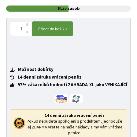
Stav zásob
Přidat do košíku
Možnost dobírky
14 denní záruka vrácení peněz
97% zákazníků hodnotí ZAHRADA-XL jako VYNIKAJÍCÍ
14 denní záruka vrácení peněz
Pokud nebudete spokojeni s produktem, jednoduše
jej ZDARMA vraťte na naše náklady a my vám vrátíme
peníze.