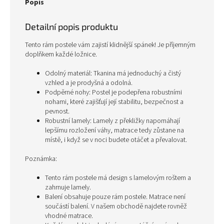
Popis
Detailní popis produktu
Tento rám postele vám zajistí klidnější spánek! Je příjemným
doplňkem každé ložnice.
Odolný materiál: Tkanina má jednoduchý a čistý
vzhled a je prodyšná a odolná.
Podpěrné nohy: Postel je podepřena robustními
nohami, které zajišťují její stabilitu, bezpečnost a
pevnost.
Robustní lamely: Lamely z překližky napomáhají
lepšímu rozložení váhy, matrace tedy zůstane na
místě, i když se v noci budete otáčet a převalovat.
Poznámka:
Tento rám postele má design s lamelovým roštem a
zahrnuje lamely.
Balení obsahuje pouze rám postele. Matrace není
součástí balení. V našem obchodě najdete rovněž
vhodné matrace.