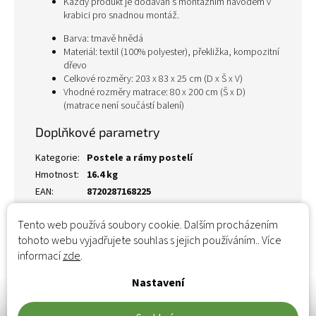
Každý produkt je dodáván s montážním návodem v
krabici pro snadnou montáž.
Barva: tmavě hnědá
Materiál: textil (100% polyester), překližka, kompozitní
dřevo
Celkové rozměry: 203 x 83 x 25 cm (D x Š x V)
Vhodné rozměry matrace: 80 x 200 cm (Š x D)
(matrace není součástí balení)
Doplňkové parametry
Kategorie
:
Postele a rámy postelí
Hmotnost
:
16.4 kg
EAN
:
8720287168225
Tento web používá soubory cookie. Dalším procházením
tohoto webu vyjadřujete souhlas s jejich používáním.. Více
informací
zde
.
Nastavení