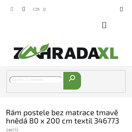
Přejít na obsah
CZK
Nákupní koš
Hledat
Rám postele bez matrace tmavě
hnědá 80 x 200 cm textil 346773
346773