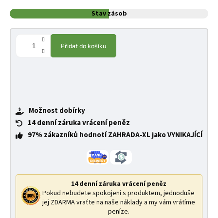
Stav zásob
Přidat do košíku
Možnost dobírky
14 denní záruka vrácení peněz
97% zákazníků hodnotí ZAHRADA-XL jako VYNIKAJÍCÍ
14 denní záruka vrácení peněz
Pokud nebudete spokojeni s produktem, jednoduše
jej ZDARMA vraťte na naše náklady a my vám vrátíme
peníze.