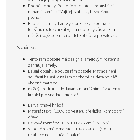
vzhled a je prodyšná a odolná.
Podpěrné nohy: Postel je podepřena robustními
nohami, které zajišťují její stabilitu, bezpečnost a
pevnost.
Robustní lamely: Lamely z překližky napomáhají
lepšímu rozložení váhy, matrace tedy zůstane na
místě, i když se v noci budete otáčet a převalovat.
Poznámka:
Tento rám postele má design s lamelovým roštem a
zahrnuje lamely.
Balení obsahuje pouze rám postele. Matrace není
součástí balení. V našem obchodě najdete rovněž
vhodné matrace.
Každý produkt je dodáván s montážním návodem v
krabici pro snadnou montáž.
Barva: tmavě hnědá
Materiál: textil (100% polyester), překližka, kompozitní
dřevo
Celkové rozměry: 203 x 103 x 25 cm (D x Š x V)
Vhodné rozměry matrace: 100 x 200 cm (Š x D)
(matrace není součástí balení)