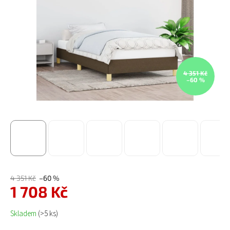
4 351 Kč
–60 %
4 351 Kč
–60 %
1 708 Kč
Měrná cena:
Skladem
(>5 ks)