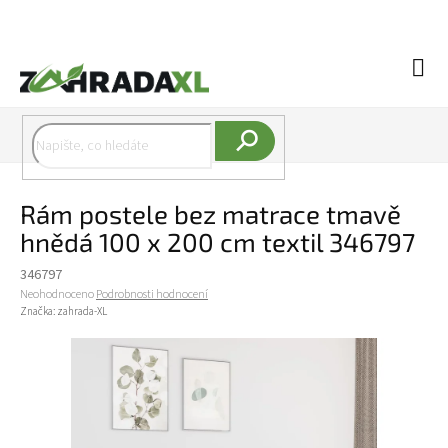
Přejít na obsah
Náku
Hledat
Rám postele bez matrace tmavě
hnědá 100 x 200 cm textil 346797
346797
Průměrné hodnocení produktu je 0,0 z 5 hvězdiček.
Neohodnoceno
Podrobnosti hodnocení
Značka:
zahrada-XL