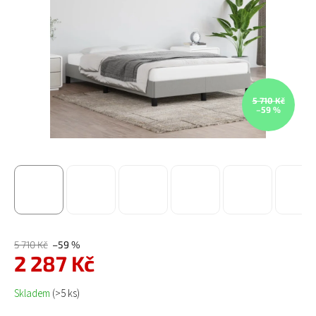
5 710 Kč
–59 %
5 710 Kč
–59 %
2 287 Kč
Měrná cena:
Skladem
(>5 ks)