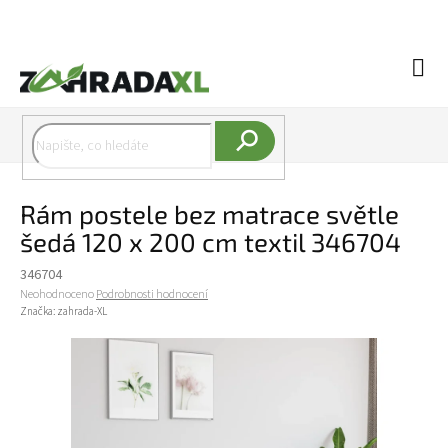
Přejít na obsah
Náku
Hledat
Rám postele bez matrace světle
šedá 120 x 200 cm textil 346704
346704
Průměrné hodnocení produktu je 0,0 z 5 hvězdiček.
Neohodnoceno
Podrobnosti hodnocení
Značka:
zahrada-XL