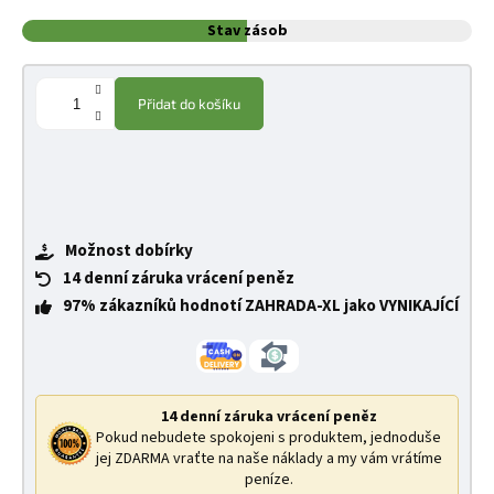
Stav zásob
Přidat do košíku
Možnost dobírky
14 denní záruka vrácení peněz
97% zákazníků hodnotí ZAHRADA-XL jako VYNIKAJÍCÍ
14 denní záruka vrácení peněz
Pokud nebudete spokojeni s produktem, jednoduše
jej ZDARMA vraťte na naše náklady a my vám vrátíme
peníze.