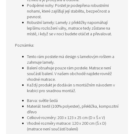
vzhled a je prodyšná a odolná.
Podpěrné nohy: Postel je podepřena robustními
nohami, které zajišťují její stabilitu, bezpečnost a
pevnost.
Robustní lamely: Lamely z překližky napomáhají
lepšímu rozložení váhy, matrace tedy zůstane na
místě, i když se v noci budete otáčet a převalovat.
Poznámka:
Tento rám postele má design s lamelovým roštem a
zahrnuje lamely.
Balení obsahuje pouze rám postele. Matrace není
součástí balení. V našem obchodě najdete rovněž
vhodné matrace.
Každý produkt je dodáván s montážním návodem v
krabici pro snadnou montáž.
Barva: světle šedá
Materiál: textil (100% polyester), překližka, kompozitní
dřevo
Celkové rozměry: 203 x 123 x 25 cm (D x Š x V)
Vhodné rozměry matrace: 120 x 200 cm (Š x D)
(matrace není součástí balení)