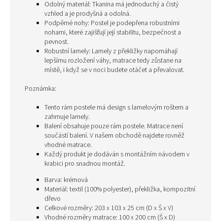
Odolný materiál: Tkanina má jednoduchý a čistý
vzhled a je prodyšná a odolná.
Podpěrné nohy: Postel je podepřena robustními
nohami, které zajišťují její stabilitu, bezpečnost a
pevnost.
Robustní lamely: Lamely z překližky napomáhají
lepšímu rozložení váhy, matrace tedy zůstane na
místě, i když se v noci budete otáčet a převalovat.
Poznámka:
Tento rám postele má design s lamelovým roštem a
zahrnuje lamely.
Balení obsahuje pouze rám postele. Matrace není
součástí balení. V našem obchodě najdete rovněž
vhodné matrace.
Každý produkt je dodáván s montážním návodem v
krabici pro snadnou montáž.
Barva: krémová
Materiál: textil (100% polyester), překližka, kompozitní
dřevo
Celkové rozměry: 203 x 103 x 25 cm (D x Š x V)
Vhodné rozměry matrace: 100 x 200 cm (Š x D)