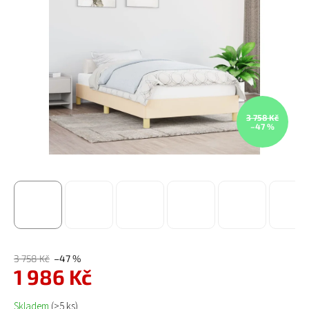
3 758 Kč
–47 %
3 758 Kč
–47 %
1 986 Kč
Měrná cena:
Skladem
(>5 ks)