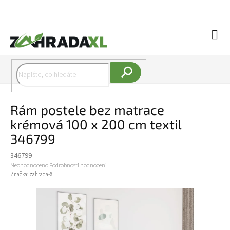
Přejít na obsah
Náku
Hledat
Rám postele bez matrace
krémová 100 x 200 cm textil
346799
346799
Průměrné hodnocení produktu je 0,0 z 5 hvězdiček.
Neohodnoceno
Podrobnosti hodnocení
Značka:
zahrada-XL