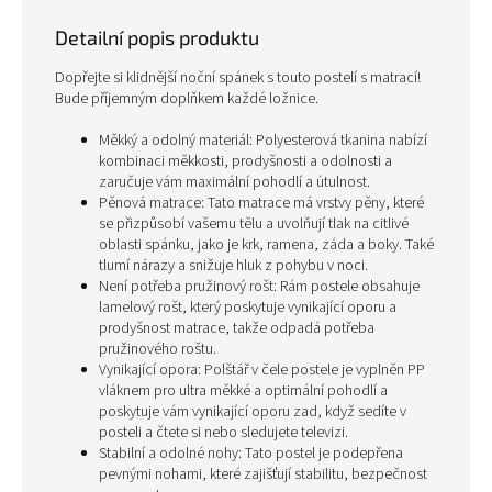
Detailní popis produktu
Dopřejte si klidnější noční spánek s touto postelí s matrací!
Bude příjemným doplňkem každé ložnice.
Měkký a odolný materiál: Polyesterová tkanina nabízí
kombinaci měkkosti, prodyšnosti a odolnosti a
zaručuje vám maximální pohodlí a útulnost.
Pěnová matrace: Tato matrace má vrstvy pěny, které
se přizpůsobí vašemu tělu a uvolňují tlak na citlivé
oblasti spánku, jako je krk, ramena, záda a boky. Také
tlumí nárazy a snižuje hluk z pohybu v noci.
Není potřeba pružinový rošt: Rám postele obsahuje
lamelový rošt, který poskytuje vynikající oporu a
prodyšnost matrace, takže odpadá potřeba
pružinového roštu.
Vynikající opora: Polštář v čele postele je vyplněn PP
vláknem pro ultra měkké a optimální pohodlí a
poskytuje vám vynikající oporu zad, když sedíte v
posteli a čtete si nebo sledujete televizi.
Stabilní a odolné nohy: Tato postel je podepřena
pevnými nohami, které zajišťují stabilitu, bezpečnost