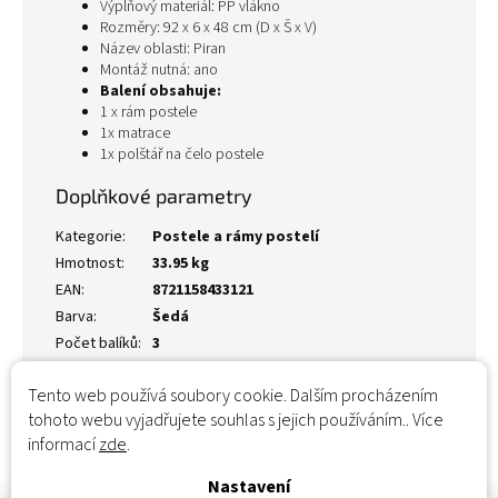
Výplňový materiál: PP vlákno
Rozměry: 92 x 6 x 48 cm (D x Š x V)
Název oblasti: Piran
Montáž nutná: ano
Balení obsahuje:
1 x rám postele
1x matrace
1x polštář na čelo postele
Doplňkové parametry
Kategorie
:
Postele a rámy postelí
Hmotnost
:
33.95 kg
EAN
:
8721158433121
Barva
:
Šedá
Počet balíků
:
3
Tento web používá soubory cookie. Dalším procházením
tohoto webu vyjadřujete souhlas s jejich používáním.. Více
informací
zde
.
Nastavení