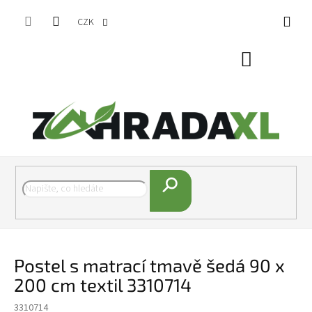
Přejít na obsah
CZK
Nákupní koš
Hledat
Postel s matrací tmavě šedá 90 x
200 cm textil 3310714
3310714