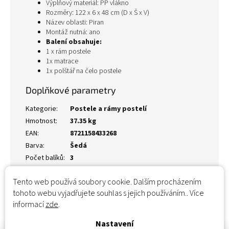
Výplňový materiál: PP vlákno
Rozměry: 122 x 6 x 48 cm (D x Š x V)
Název oblasti: Piran
Montáž nutná: ano
Balení obsahuje:
1 x rám postele
1x matrace
1x polštář na čelo postele
Doplňkové parametry
Kategorie
:
Postele a rámy postelí
Hmotnost
:
37.35 kg
EAN
:
8721158433268
Barva
:
Šedá
Počet balíků
:
3
Tento web používá soubory cookie. Dalším procházením
tohoto webu vyjadřujete souhlas s jejich používáním.. Více
informací
zde
.
Nastavení