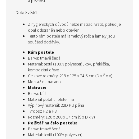
a pevnost.
Dobré vědět:
Z hygienických důvodů nelze matraci vrátit, pokud je
obal odstraněn nebo otevřen.
Tento rám postele má lamelový rošt a lamely jsou
součástí dodávky.
Rám postele
Barva: tmavě šedá
Materiál: textil (100% polyester), kov, překližka,
kompozitní dřevo
Celkové rozměry: 218 x 125 x 74,5 cm (D x Š x V)
Montáž nutná: ano
Matrace:
Barva: bílá
Materiál potahu: pletenina
Výplňový materiál: 22D PU pěna
Tvrdost: H2 a H3
Rozměry: 120 x 200 x 17 cm (Š x D x V)
Polštář na čelo postele:
Barva: tmavě šedá
Materiál: textil (100% polyester)