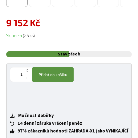
9 152 Kč
Měrná cena:
Skladem
(>5 ks)
Stav zásob
Přidat do košíku
Možnost dobírky
14 denní záruka vrácení peněz
97% zákazníků hodnotí ZAHRADA-XL jako VYNIKAJÍCÍ