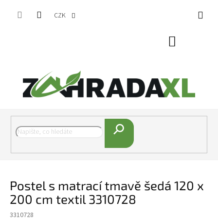
Přejít na obsah
CZK
Nákupní koš
Hledat
Postel s matrací tmavě šedá 120 x
200 cm textil 3310728
3310728