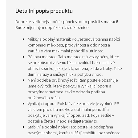
Detailní popis produktu
Dopřejte si klidnější noční spánek s touto postelí s matrací!
Bude příjemným doplňkem každé ložnice.
Měkký a odolný materiál: Polyesterová tkanina nabízí
kombinaci měkkosti, prodyšnosti a odolnosti a
zaručuje vám maximální pohodlí a útulnost.
Pěnová matrace: Tato matrace má vrstvy pěny, které
se přizpůsobí vašemu tělu a uvolňují tlak na citlivé
oblasti spánku, jako je krk, ramena, záda a boky. Také
tlumí nárazy a snižuje hluk z pohybu v noci.
Není potřeba pružinový rošt: Rám postele obsahuje
lamelový rošt, který poskytuje vynikající oporu a
prodyšnost matrace, takže odpadá potřeba
pružinového roštu.
Vynikající opora: Polštář v čele postele je vyplněn PP
vláknem pro ultra měkké a optimální pohodlí a
poskytuje vám vynikající oporu zad, když sedíte v
posteli a čtete si nebo sledujete televizi.
Stabilní a odolné nohy: Tato postel je podepřena
pevnými nohami, které zajišťují stabilitu, bezpečnost