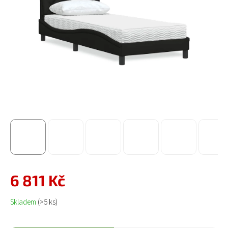
6 811 Kč
Měrná cena:
Skladem
(>5 ks)