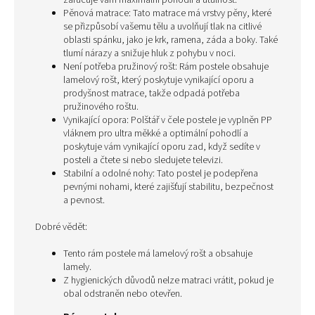
zaručuje vám maximální pohodlí a útulnost.
Pěnová matrace: Tato matrace má vrstvy pěny, které
se přizpůsobí vašemu tělu a uvolňují tlak na citlivé
oblasti spánku, jako je krk, ramena, záda a boky. Také
tlumí nárazy a snižuje hluk z pohybu v noci.
Není potřeba pružinový rošt: Rám postele obsahuje
lamelový rošt, který poskytuje vynikající oporu a
prodyšnost matrace, takže odpadá potřeba
pružinového roštu.
Vynikající opora: Polštář v čele postele je vyplněn PP
vláknem pro ultra měkké a optimální pohodlí a
poskytuje vám vynikající oporu zad, když sedíte v
posteli a čtete si nebo sledujete televizi.
Stabilní a odolné nohy: Tato postel je podepřena
pevnými nohami, které zajišťují stabilitu, bezpečnost
a pevnost.
Dobré vědět:
Tento rám postele má lamelový rošt a obsahuje
lamely.
Z hygienických důvodů nelze matraci vrátit, pokud je
obal odstraněn nebo otevřen.