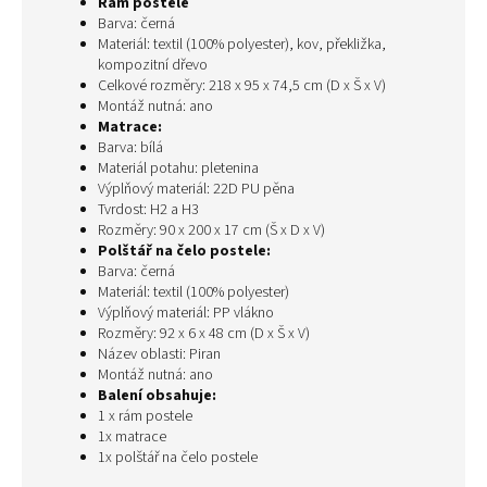
Rám postele
Barva: černá
Materiál: textil (100% polyester), kov, překližka,
kompozitní dřevo
Celkové rozměry: 218 x 95 x 74,5 cm (D x Š x V)
Montáž nutná: ano
Matrace:
Barva: bílá
Materiál potahu: pletenina
Výplňový materiál: 22D PU pěna
Tvrdost: H2 a H3
Rozměry: 90 x 200 x 17 cm (Š x D x V)
Polštář na čelo postele:
Barva: černá
Materiál: textil (100% polyester)
Výplňový materiál: PP vlákno
Rozměry: 92 x 6 x 48 cm (D x Š x V)
Název oblasti: Piran
Montáž nutná: ano
Balení obsahuje:
1 x rám postele
1x matrace
1x polštář na čelo postele