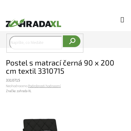
Přejít na obsah
Náku
Hledat
Postel s matrací černá 90 x 200
cm textil 3310715
3310715
Průměrné hodnocení produktu je 0,0 z 5 hvězdiček.
Neohodnoceno
Podrobnosti hodnocení
Značka:
zahrada-XL