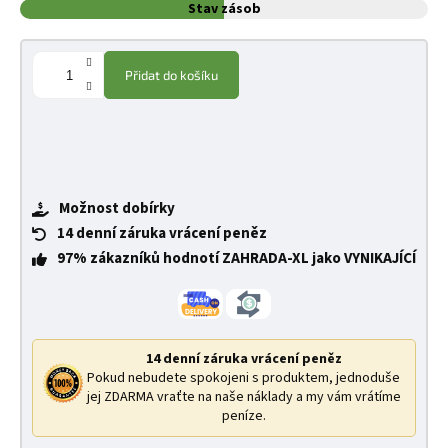
Stav zásob
Přidat do košíku
Možnost dobírky
14 denní záruka vrácení peněz
97% zákazníků hodnotí ZAHRADA-XL jako VYNIKAJÍCÍ
14 denní záruka vrácení peněz
Pokud nebudete spokojeni s produktem, jednoduše
jej ZDARMA vraťte na naše náklady a my vám vrátíme
peníze.