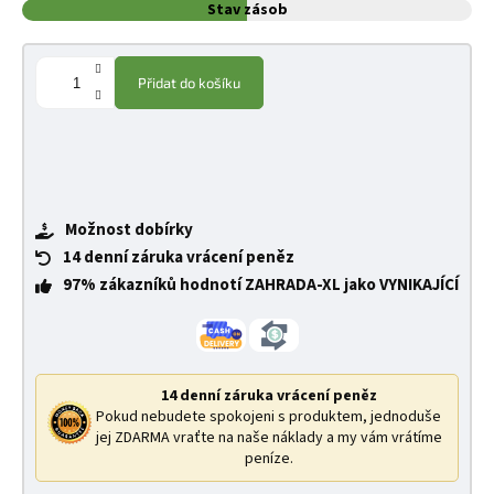
Stav zásob
Přidat do košíku
Možnost dobírky
14 denní záruka vrácení peněz
97% zákazníků hodnotí ZAHRADA-XL jako VYNIKAJÍCÍ
14 denní záruka vrácení peněz
Pokud nebudete spokojeni s produktem, jednoduše
jej ZDARMA vraťte na naše náklady a my vám vrátíme
peníze.