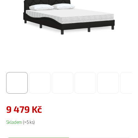
9 479 Kč
Měrná cena:
Skladem
(>5 ks)