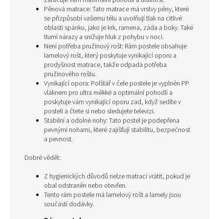
zaručuje vám maximální pohodlí a útulnost.
Pěnová matrace: Tato matrace má vrstvy pěny, které
se přizpůsobí vašemu tělu a uvolňují tlak na citlivé
oblasti spánku, jako je krk, ramena, záda a boky. Také
tlumí nárazy a snižuje hluk z pohybu v noci.
Není potřeba pružinový rošt: Rám postele obsahuje
lamelový rošt, který poskytuje vynikající oporu a
prodyšnost matrace, takže odpadá potřeba
pružinového roštu.
Vynikající opora: Polštář v čele postele je vyplněn PP
vláknem pro ultra měkké a optimální pohodlí a
poskytuje vám vynikající oporu zad, když sedíte v
posteli a čtete si nebo sledujete televizi.
Stabilní a odolné nohy: Tato postel je podepřena
pevnými nohami, které zajišťují stabilitu, bezpečnost
a pevnost.
Dobré vědět:
Z hygienických důvodů nelze matraci vrátit, pokud je
obal odstraněn nebo otevřen.
Tento rám postele má lamelový rošt a lamely jsou
součástí dodávky.