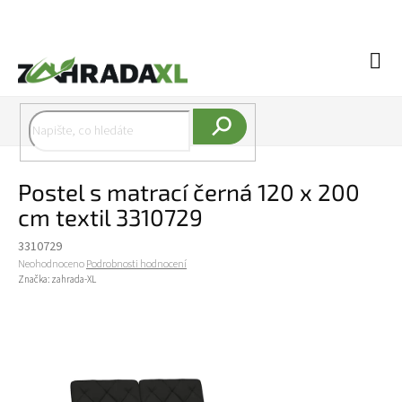
Přejít na obsah
Náku
Hledat
Postel s matrací černá 120 x 200
cm textil 3310729
3310729
Průměrné hodnocení produktu je 0,0 z 5 hvězdiček.
Neohodnoceno
Podrobnosti hodnocení
Značka:
zahrada-XL