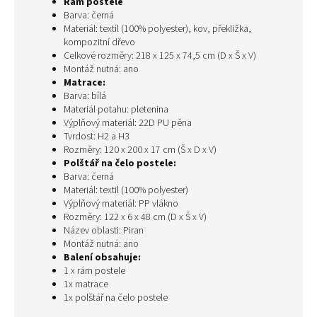
Rám postele
Barva: černá
Materiál: textil (100% polyester), kov, překližka,
kompozitní dřevo
Celkové rozměry: 218 x 125 x 74,5 cm (D x Š x V)
Montáž nutná: ano
Matrace:
Barva: bílá
Materiál potahu: pletenina
Výplňový materiál: 22D PU pěna
Tvrdost: H2 a H3
Rozměry: 120 x 200 x 17 cm (Š x D x V)
Polštář na čelo postele:
Barva: černá
Materiál: textil (100% polyester)
Výplňový materiál: PP vlákno
Rozměry: 122 x 6 x 48 cm (D x Š x V)
Název oblasti: Piran
Montáž nutná: ano
Balení obsahuje:
1 x rám postele
1x matrace
1x polštář na čelo postele